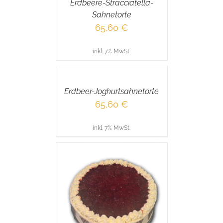
Erdbeere-Stracciatella-
DETAILS
Sahnetorte
65,60
€
inkl. 7% MwSt.
IN
DEN
WARENKORB
/
Erdbeer-Joghurtsahnetorte
DETAILS
65,60
€
inkl. 7% MwSt.
RENKORB
/
AILS