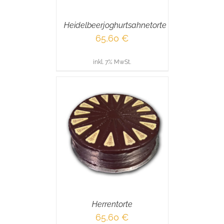
Heidelbeerjoghurtsahnetorte
65,60
€
inkl. 7% MwSt.
RENKORB
/
AILS
Herrentorte
65,60
€