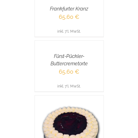
Frankfurter Kranz
65,60
€
inkl. 7% MwSt.
IN
DEN
WARENKORB
/
Fürst-Pückler-
DETAILS
Buttercremetorte
65,60
€
inkl. 7% MwSt.
RENKORB
/
AILS