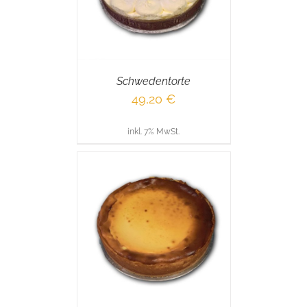
Schwedentorte
49,20
€
inkl. 7% MwSt.
RENKORB
/
AILS