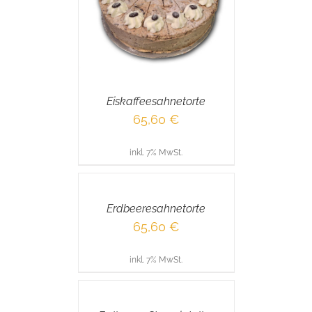
AILS
Eiskaffeesahnetorte
65,60
€
inkl. 7% MwSt.
IN
DEN
WARENKORB
/
Erdbeeresahnetorte
DETAILS
65,60
€
inkl. 7% MwSt.
IN
DEN
WARENKORB
/