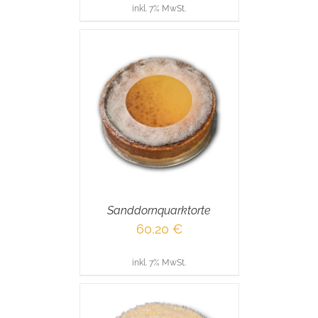
inkl. 7% MwSt.
RENKORB
/
AILS
Sanddornquarktorte
60,20
€
inkl. 7% MwSt.