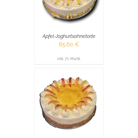
Apfel-Joghurtsahnetorte
65,60
€
inkl. 7% MwSt.
RENKORB
/
AILS