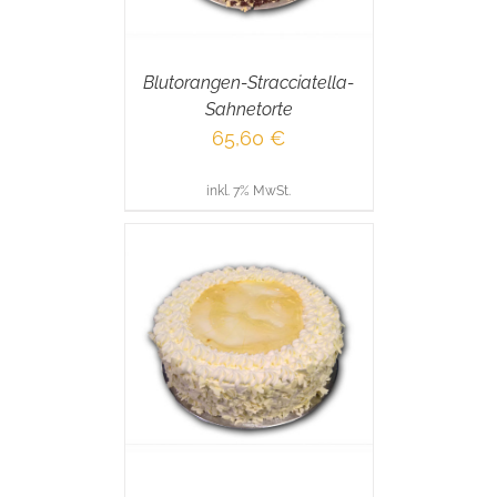
Blutorangen-Stracciatella-
Sahnetorte
65,60
€
inkl. 7% MwSt.
RENKORB
/
AILS