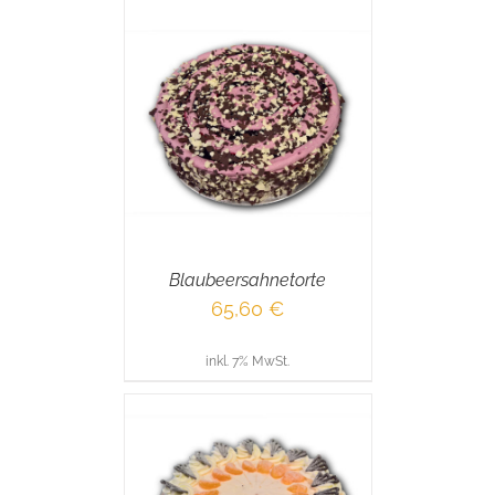
RENKORB
/
AILS
Blaubeersahnetorte
65,60
€
inkl. 7% MwSt.