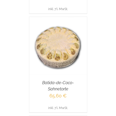
inkl. 7% MwSt.
RENKORB
/
AILS
Batida-de-Coco-
Sahnetorte
65,60
€
inkl. 7% MwSt.