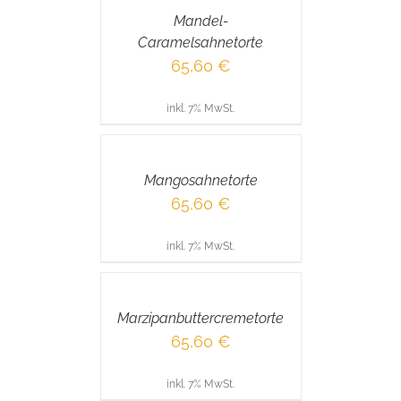
/
Mandel-
DETAILS
Caramelsahnetorte
65,60
€
inkl. 7% MwSt.
IN
DEN
WARENKORB
/
Mangosahnetorte
DETAILS
65,60
€
inkl. 7% MwSt.
IN
DEN
WARENKORB
/
Marzipanbuttercremetorte
DETAILS
65,60
€
inkl. 7% MwSt.
IN