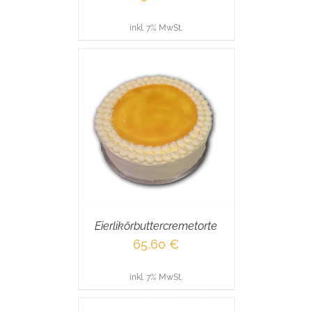
inkl. 7% MwSt.
RENKORB
/
AILS
Eierlikörbuttercremetorte
65,60
€
inkl. 7% MwSt.