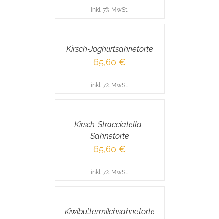
inkl. 7% MwSt.
IN
DEN
WARENKORB
/
Kirsch-Joghurtsahnetorte
DETAILS
65,60
€
inkl. 7% MwSt.
IN
DEN
WARENKORB
/
Kirsch-Stracciatella-
DETAILS
Sahnetorte
65,60
€
inkl. 7% MwSt.
IN
DEN
WARENKORB
/
Kiwibuttermilchsahnetorte
DETAILS