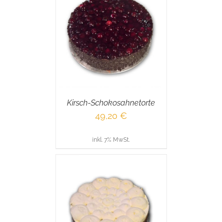
RENKORB
/
AILS
Kirsch-Schokosahnetorte
49,20
€
inkl. 7% MwSt.
RENKORB
/
AILS