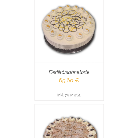
RENKORB
/
AILS
Eierlikörsahnetorte
65,60
€
inkl. 7% MwSt.
RENKORB
/