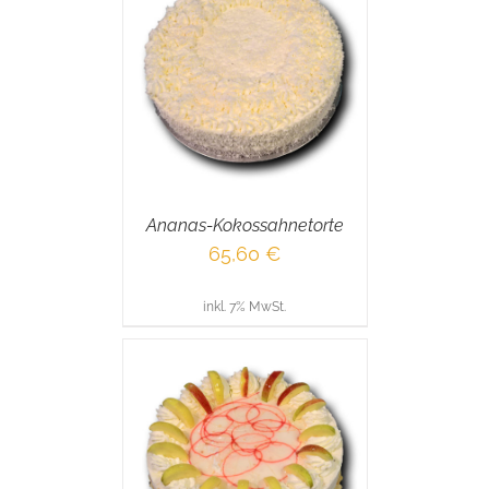
RENKORB
/
AILS
Ananas-Kokossahnetorte
65,60
€
inkl. 7% MwSt.
RENKORB
/
AILS