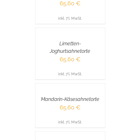
65,60
€
inkl. 7% MwSt.
IN
DEN
WARENKORB
/
Limetten-
DETAILS
Joghurtsahnetorte
65,60
€
inkl. 7% MwSt.
IN
DEN
WARENKORB
/
Mandarin-Käsesahnetorte
DETAILS
65,60
€
inkl. 7% MwSt.
IN
DEN
WARENKORB