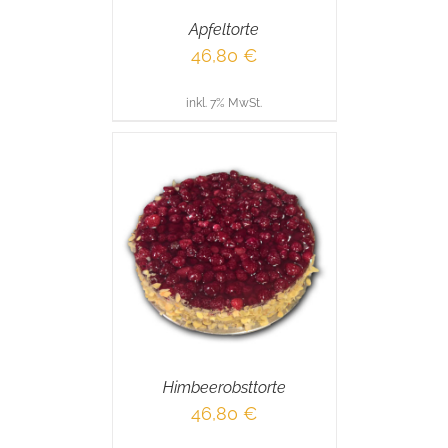
Apfeltorte
46,80
€
inkl. 7% MwSt.
RENKORB
/
AILS
Himbeerobsttorte
46,80
€