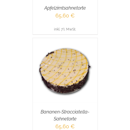
Apfelzimtsahnetorte
65,60
€
inkl. 7% MwSt.
RENKORB
/
AILS
Bananen-Stracciatella-
Sahnetorte
65,60
€