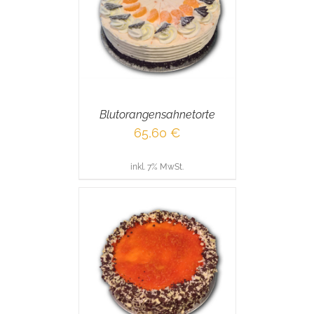
RENKORB
/
AILS
Blutorangensahnetorte
65,60
€
inkl. 7% MwSt.
RENKORB
/
AILS