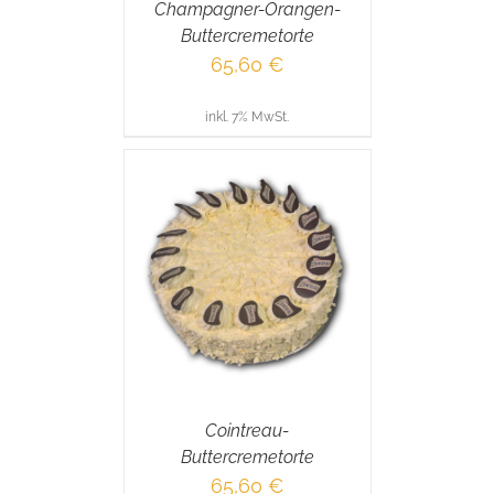
Champagner-Orangen-
Buttercremetorte
65,60
€
inkl. 7% MwSt.
RENKORB
/
AILS
Cointreau-
Buttercremetorte
65,60
€