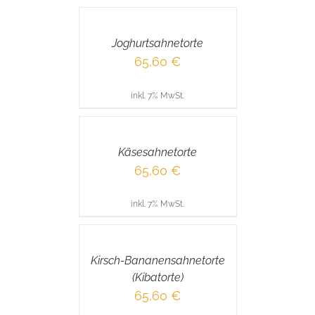
DEN
WARENKORB
/
Joghurtsahnetorte
DETAILS
65,60
€
inkl. 7% MwSt.
IN
DEN
WARENKORB
/
Käsesahnetorte
DETAILS
65,60
€
inkl. 7% MwSt.
IN
DEN
WARENKORB
/
Kirsch-Bananensahnetorte
DETAILS
(Kibatorte)
65,60
€