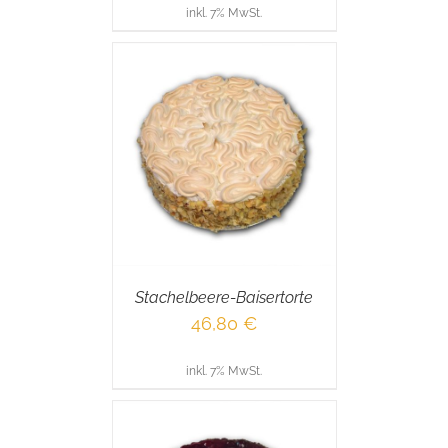
inkl. 7% MwSt.
RENKORB
/
AILS
Stachelbeere-Baisertorte
46,80
€
inkl. 7% MwSt.