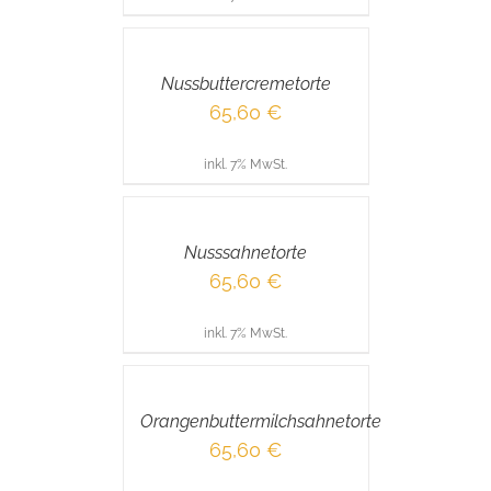
IN
DEN
WARENKORB
/
Nussbuttercremetorte
DETAILS
65,60
€
inkl. 7% MwSt.
IN
DEN
WARENKORB
/
Nusssahnetorte
DETAILS
65,60
€
inkl. 7% MwSt.
IN
DEN
WARENKORB
/
Orangenbuttermilchsahnetorte
DETAILS
65,60
€