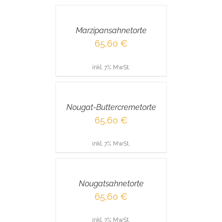
DEN
WARENKORB
/
Marzipansahnetorte
DETAILS
65,60
€
inkl. 7% MwSt.
IN
DEN
WARENKORB
/
Nougat-Buttercremetorte
DETAILS
65,60
€
inkl. 7% MwSt.
IN
DEN
WARENKORB
/
Nougatsahnetorte
DETAILS
65,60
€
inkl. 7% MwSt.