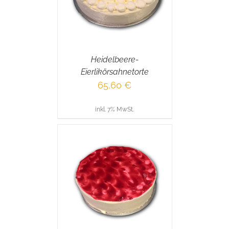
Heidelbeere-
Eierlikörsahnetorte
65,60
€
inkl. 7% MwSt.
RENKORB
/
AILS