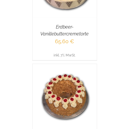
Erdbeer-
Vanillebuttercremetorte
65,60
€
inkl. 7% MwSt.
RENKORB
/
AILS