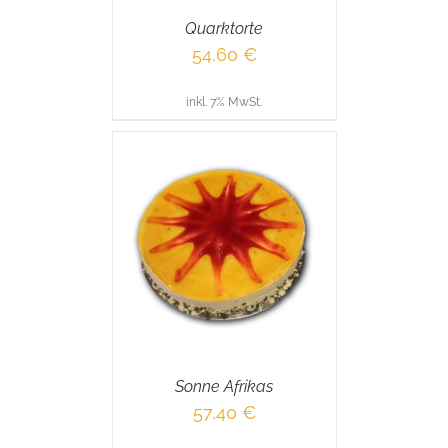
Quarktorte
54,60
€
inkl. 7% MwSt.
RENKORB
/
AILS
Sonne Afrikas
57,40
€