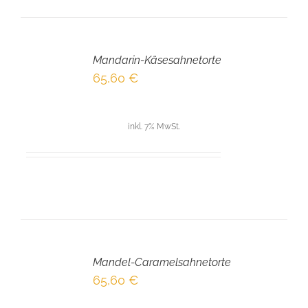
IN
DEN
Mandarin-Käsesahnetorte
WARENKORB
/
65,60
€
DETAILS
inkl. 7% MwSt.
IN
DEN
Mandel-Caramelsahnetorte
WARENKORB
/
65,60
€
DETAILS