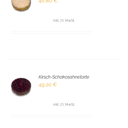
46,80
€
NKORB
LS
inkl. 7% MwSt.
Kirsch-Schokosahnetorte
EN
49,20
€
NKORB
LS
inkl. 7% MwSt.