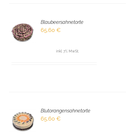
Blaubeersahnetorte
EN
65,60
€
NKORB
LS
inkl. 7% MwSt.
Blutorangensahnetorte
EN
65,60
€
NKORB
LS