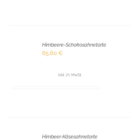
IN
DEN
Himbeere-Schokosahnetorte
WARENKORB
/
65,60
€
DETAILS
inkl. 7% MwSt.
IN
DEN
Himbeer-Käsesahnetorte
WARENKORB