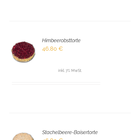
Himbeerobsttorte
EN
46,80
€
NKORB
LS
inkl. 7% MwSt.
Stachelbeere-Baisertorte
EN