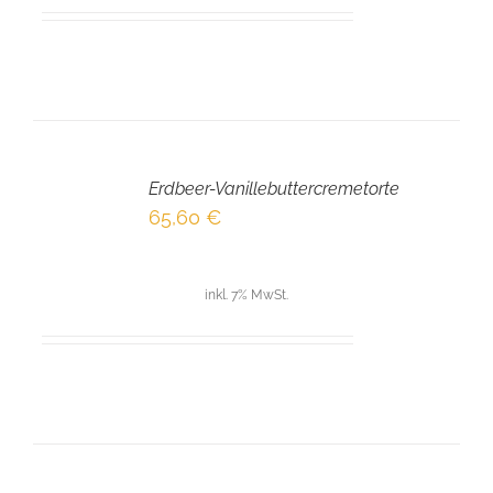
IN
DEN
Erdbeer-Vanillebuttercremetorte
WARENKORB
/
65,60
€
DETAILS
inkl. 7% MwSt.