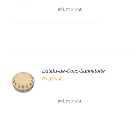
inkl. 7% MwSt.
Batida-de-Coco-Sahnetorte
EN
65,60
€
NKORB
LS
inkl. 7% MwSt.