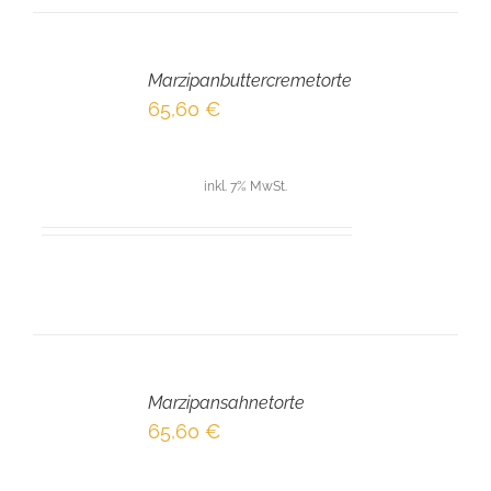
IN
DEN
Marzipanbuttercremetorte
WARENKORB
/
65,60
€
DETAILS
inkl. 7% MwSt.
IN
DEN
Marzipansahnetorte
WARENKORB
/
65,60
€
DETAILS