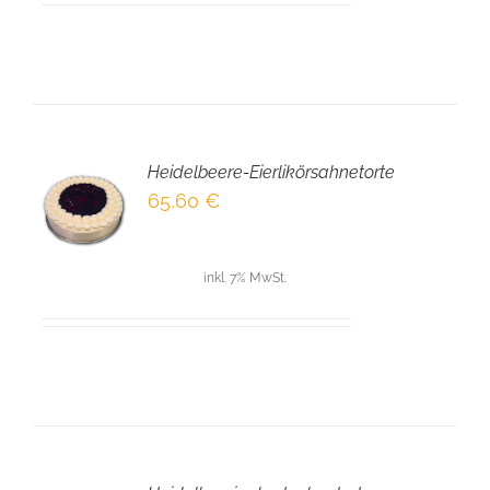
Heidelbeere-Eierlikörsahnetorte
EN
65,60
€
NKORB
LS
inkl. 7% MwSt.
IN
DEN