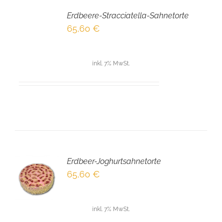
DEN
Erdbeere-Stracciatella-Sahnetorte
WARENKORB
/
65,60
€
DETAILS
inkl. 7% MwSt.
Erdbeer-Joghurtsahnetorte
EN
65,60
€
NKORB
LS
inkl. 7% MwSt.