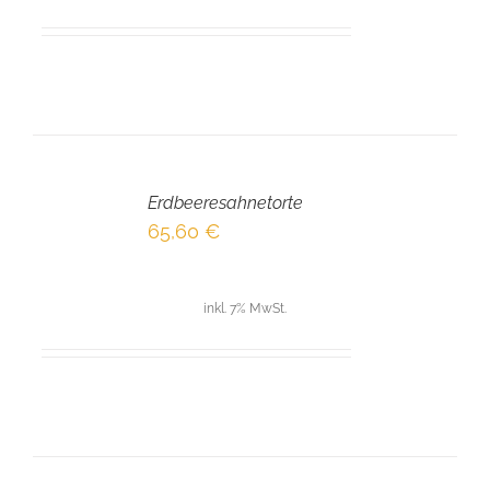
IN
DEN
Erdbeeresahnetorte
WARENKORB
/
65,60
€
DETAILS
inkl. 7% MwSt.
IN