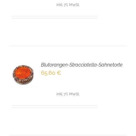
inkl. 7% MwSt.
Blutorangen-Stracciatella-Sahnetorte
EN
65,60
€
NKORB
LS
inkl. 7% MwSt.