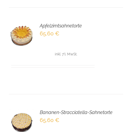
Apfelzimtsahnetorte
EN
65,60
€
NKORB
LS
inkl. 7% MwSt.
Bananen-Stracciatella-Sahnetorte
EN
65,60
€
NKORB
LS