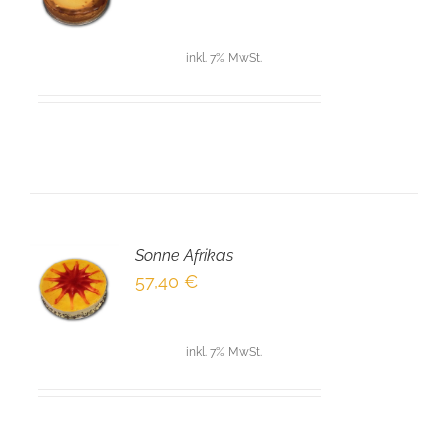
LS
inkl. 7% MwSt.
Sonne Afrikas
EN
57,40
€
NKORB
LS
inkl. 7% MwSt.