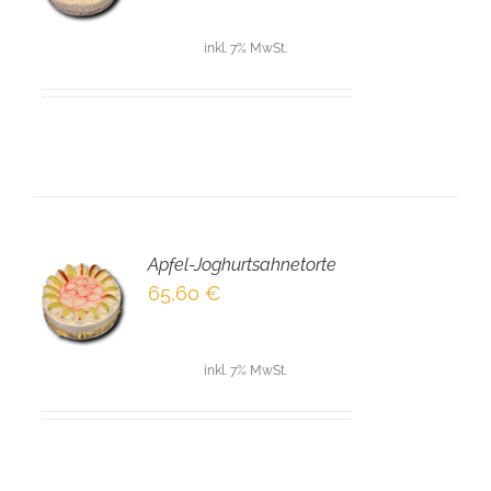
LS
inkl. 7% MwSt.
Apfel-Joghurtsahnetorte
EN
65,60
€
NKORB
LS
inkl. 7% MwSt.