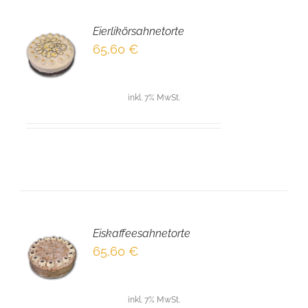
Eierlikörsahnetorte
EN
65,60
€
NKORB
LS
inkl. 7% MwSt.
Eiskaffeesahnetorte
EN
65,60
€
NKORB
LS
inkl. 7% MwSt.