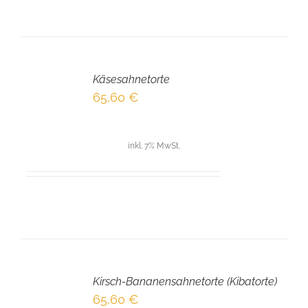
IN
DEN
Käsesahnetorte
WARENKORB
/
65,60
€
DETAILS
inkl. 7% MwSt.
IN
DEN
Kirsch-Bananensahnetorte (Kibatorte)
WARENKORB
/
65,60
€
DETAILS