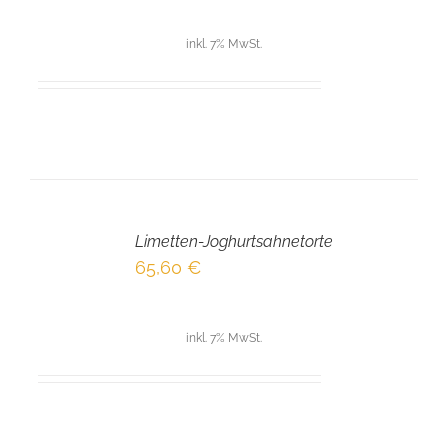
inkl. 7% MwSt.
IN
DEN
Limetten-Joghurtsahnetorte
WARENKORB
/
65,60
€
DETAILS
inkl. 7% MwSt.