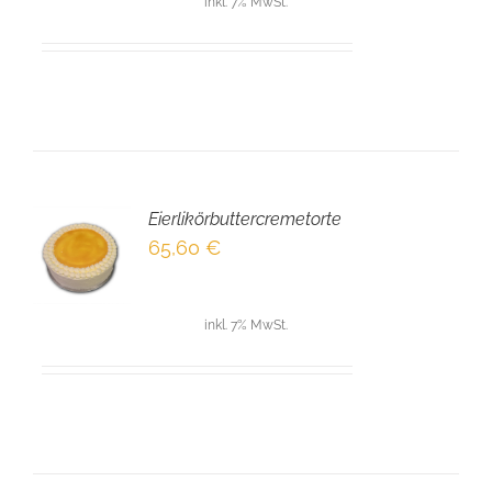
inkl. 7% MwSt.
Eierlikörbuttercremetorte
EN
65,60
€
NKORB
LS
inkl. 7% MwSt.