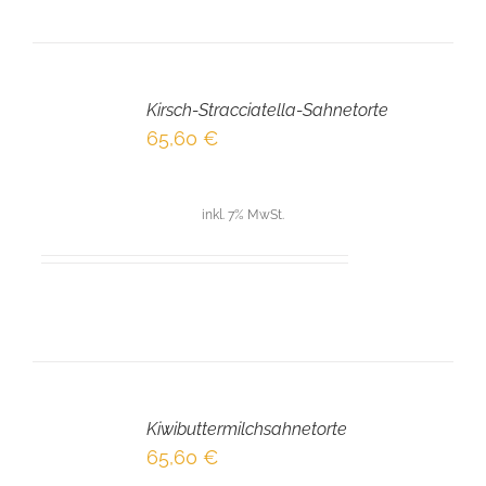
IN
DEN
Kirsch-Stracciatella-Sahnetorte
WARENKORB
/
65,60
€
DETAILS
inkl. 7% MwSt.
IN
DEN
Kiwibuttermilchsahnetorte
WARENKORB
/
65,60
€
DETAILS