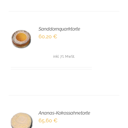
Sanddornquarktorte
EN
60,20
€
NKORB
LS
inkl. 7% MwSt.
Ananas-Kokossahnetorte
EN
65,60
€
NKORB