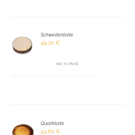
Schwedentorte
EN
49,20
€
NKORB
LS
inkl. 7% MwSt.
Quarktorte
EN
54,60
€
NKORB