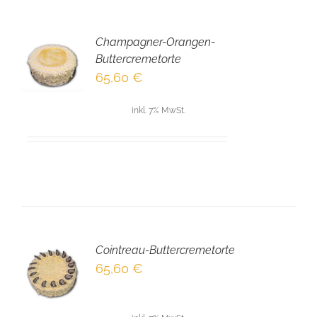
Champagner-Orangen-
EN
Buttercremetorte
NKORB
65,60
€
LS
inkl. 7% MwSt.
Cointreau-Buttercremetorte
EN
65,60
€
NKORB
LS