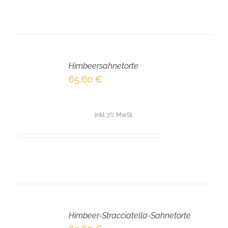
IN
DEN
Himbeersahnetorte
WARENKORB
/
65,60
€
DETAILS
inkl. 7% MwSt.
IN
DEN
Himbeer-Stracciatella-Sahnetorte
WARENKORB
/