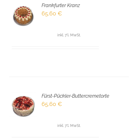
Frankfurter Kranz
EN
65,60
€
NKORB
LS
inkl. 7% MwSt.
Fürst-Pückler-Buttercremetorte
EN
65,60
€
NKORB
LS
inkl. 7% MwSt.