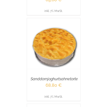
inkl. 7% MwSt.
RENKORB
/
AILS
Sanddornjoghurtsahnetorte
68,80
€
inkl. 7% MwSt.