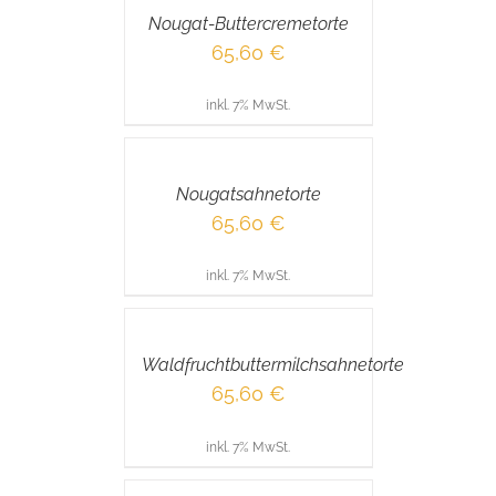
/
Nougat-Buttercremetorte
DETAILS
65,60
€
inkl. 7% MwSt.
IN
DEN
WARENKORB
/
Nougatsahnetorte
DETAILS
65,60
€
inkl. 7% MwSt.
IN
DEN
WARENKORB
/
Waldfruchtbuttermilchsahnetorte
DETAILS
65,60
€
inkl. 7% MwSt.
IN
DEN
WARENKORB