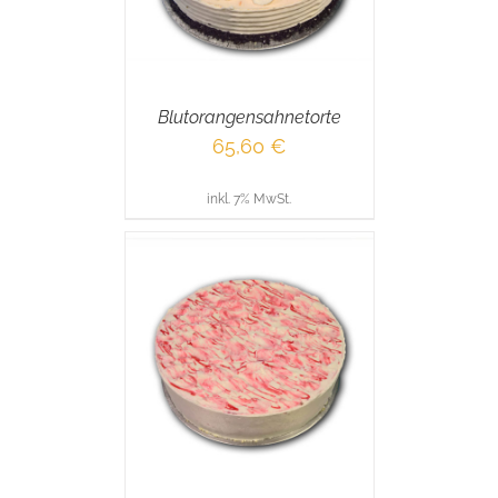
Blutorangensahnetorte
65,60
€
inkl. 7% MwSt.
RENKORB
/
AILS