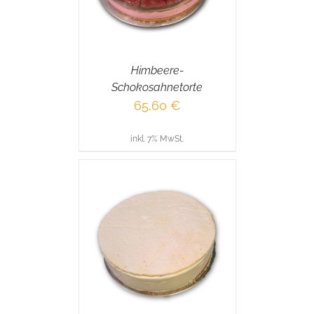
Himbeere-
Schokosahnetorte
65,60
€
inkl. 7% MwSt.
RENKORB
/
AILS