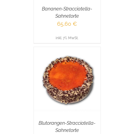
Bananen-Stracciatella-
Sahnetorte
65,60
€
inkl. 7% MwSt.
RENKORB
/
AILS
Blutorangen-Stracciatella-
Sahnetorte