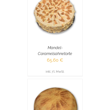
RENKORB
/
AILS
Mandel-
Caramelsahnetorte
65,60
€
inkl. 7% MwSt.
RENKORB
/
AILS