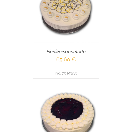
RENKORB
/
AILS
Eierlikörsahnetorte
65,60
€
inkl. 7% MwSt.
RENKORB
/
AILS