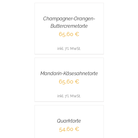
DEN
WARENKORB
/
Champagner-Orangen-
DETAILS
Buttercremetorte
65,60
€
inkl. 7% MwSt.
IN
DEN
WARENKORB
/
Mandarin-Käsesahnetorte
DETAILS
65,60
€
inkl. 7% MwSt.
IN
DEN
WARENKORB
/
Quarktorte
DETAILS
54,60
€