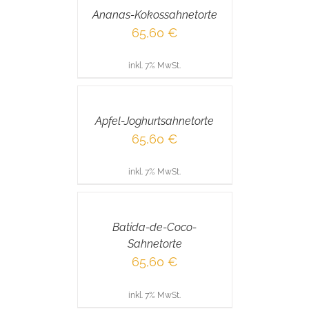
/
Ananas-Kokossahnetorte
DETAILS
65,60
€
inkl. 7% MwSt.
IN
DEN
WARENKORB
/
Apfel-Joghurtsahnetorte
DETAILS
65,60
€
inkl. 7% MwSt.
IN
DEN
WARENKORB
/
Batida-de-Coco-
DETAILS
Sahnetorte
65,60
€
inkl. 7% MwSt.
IN