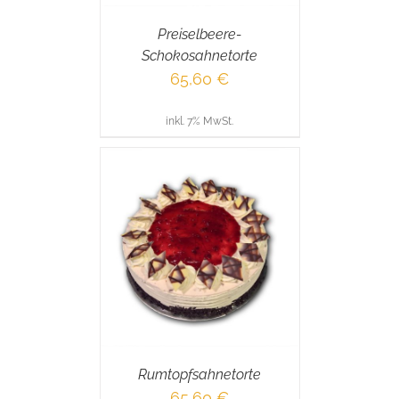
Preiselbeere-
Schokosahnetorte
65,60
€
inkl. 7% MwSt.
RENKORB
/
AILS
Rumtopfsahnetorte
65,60
€