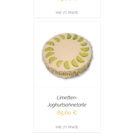
inkl. 7% MwSt.
RENKORB
/
AILS
Limetten-
Joghurtsahnetorte
65,60
€
inkl. 7% MwSt.