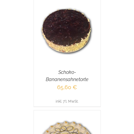
RENKORB
/
AILS
Schoko-
Bananensahnetorte
65,60
€
inkl. 7% MwSt.