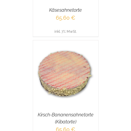
Käsesahnetorte
65,60
€
inkl. 7% MwSt.
RENKORB
/
AILS
Kirsch-Bananensahnetorte
(Kibatorte)
65,60
€