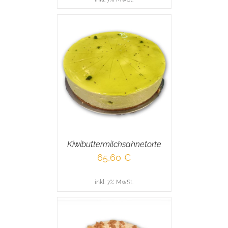
RENKORB
/
AILS
Kiwibuttermilchsahnetorte
65,60
€
inkl. 7% MwSt.