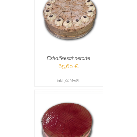
RENKORB
/
AILS
Eiskaffeesahnetorte
65,60
€
inkl. 7% MwSt.
RENKORB
/
AILS