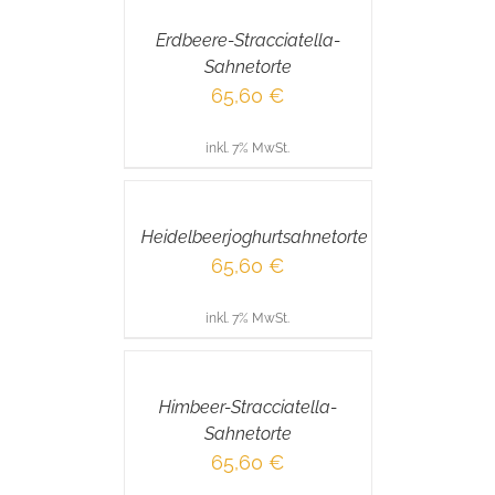
/
Erdbeere-Stracciatella-
DETAILS
Sahnetorte
65,60
€
inkl. 7% MwSt.
IN
DEN
WARENKORB
/
Heidelbeerjoghurtsahnetorte
DETAILS
65,60
€
inkl. 7% MwSt.
IN
DEN
WARENKORB
/
Himbeer-Stracciatella-
DETAILS
Sahnetorte
65,60
€