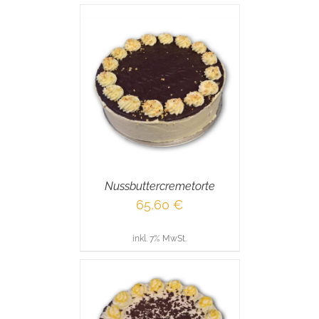
RENKORB
/
AILS
Nussbuttercremetorte
65,60
€
inkl. 7% MwSt.