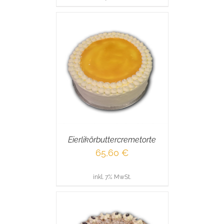
RENKORB
/
AILS
Eierlikörbuttercremetorte
65,60
€
inkl. 7% MwSt.