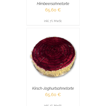
Himbeersahnetorte
65,60
€
inkl. 7% MwSt.
RENKORB
/
AILS
Kirsch-Joghurtsahnetorte
65,60
€
inkl. 7% MwSt.