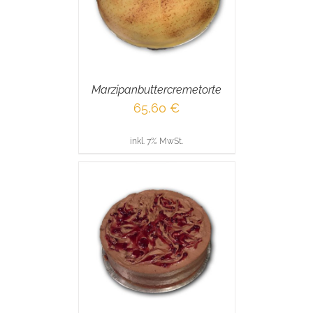
Marzipanbuttercremetorte
65,60
€
inkl. 7% MwSt.
RENKORB
/
AILS