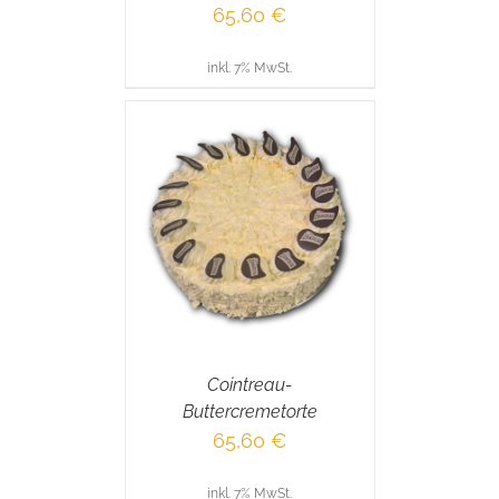
65,60
€
inkl. 7% MwSt.
RENKORB
/
AILS
Cointreau-
Buttercremetorte
65,60
€
inkl. 7% MwSt.