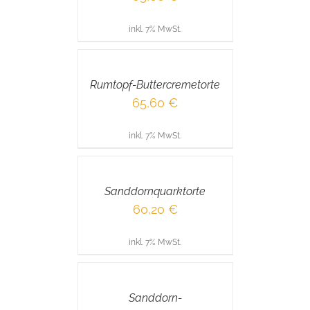
inkl. 7% MwSt.
IN
DEN
WARENKORB
/
Rumtopf-Buttercremetorte
DETAILS
65,60
€
inkl. 7% MwSt.
IN
DEN
WARENKORB
/
Sanddornquarktorte
DETAILS
60,20
€
inkl. 7% MwSt.
IN
DEN
WARENKORB
/
Sanddorn-
DETAILS