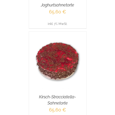
Joghurtsahnetorte
65,60
€
inkl. 7% MwSt.
RENKORB
/
AILS
Kirsch-Stracciatella-
Sahnetorte
65,60
€