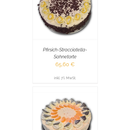
RENKORB
/
AILS
Pfirsich-Stracciatella-
Sahnetorte
65,60
€
inkl. 7% MwSt.
RENKORB
/
AILS