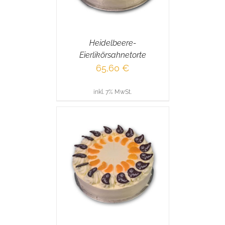
Heidelbeere-
Eierlikörsahnetorte
65,60
€
inkl. 7% MwSt.
RENKORB
/
AILS