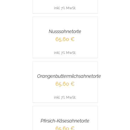
inkl. 7% MwSt.
IN
DEN
WARENKORB
/
Nusssahnetorte
DETAILS
65,60
€
inkl. 7% MwSt.
IN
DEN
WARENKORB
/
Orangenbuttermilchsahnetorte
DETAILS
65,60
€
inkl. 7% MwSt.
IN
DEN
WARENKORB
/
Pfirsich-Käsesahnetorte
DETAILS
65,60
€