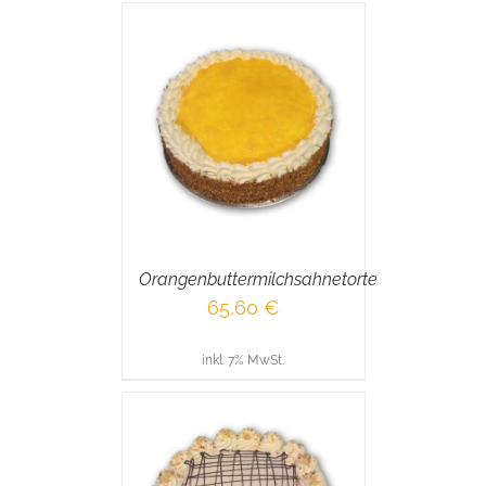
RENKORB
/
AILS
Orangenbuttermilchsahnetorte
65,60
€
inkl. 7% MwSt.