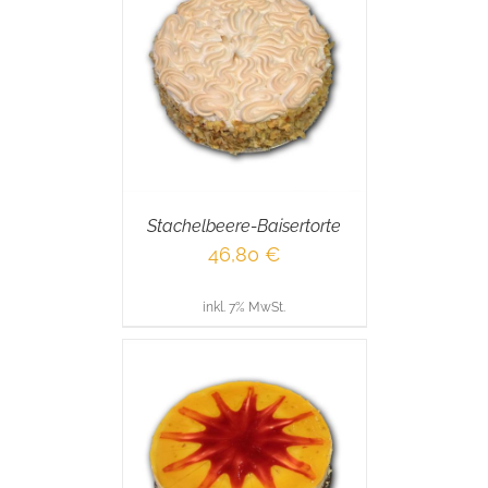
RENKORB
/
AILS
Stachelbeere-Baisertorte
46,80
€
inkl. 7% MwSt.
RENKORB
/
AILS