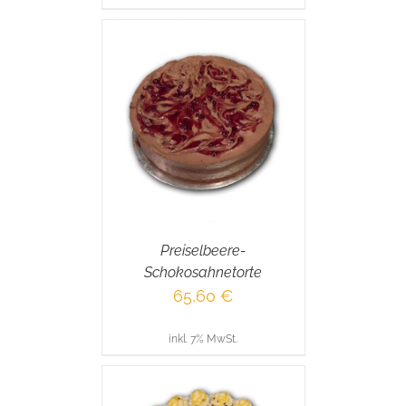
RENKORB
/
AILS
Preiselbeere-
Schokosahnetorte
65,60
€
inkl. 7% MwSt.