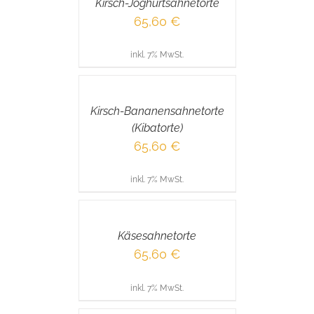
Kirsch-Joghurtsahnetorte
DETAILS
65,60
€
inkl. 7% MwSt.
IN
DEN
WARENKORB
/
Kirsch-Bananensahnetorte
DETAILS
(Kibatorte)
65,60
€
inkl. 7% MwSt.
IN
DEN
WARENKORB
/
Käsesahnetorte
DETAILS
65,60
€
inkl. 7% MwSt.
IN
DEN