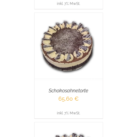
inkl. 7% MwSt.
RENKORB
/
AILS
Schokosahnetorte
65,60
€
inkl. 7% MwSt.