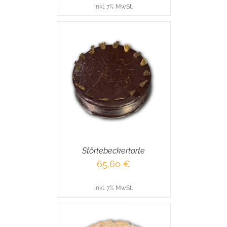
inkl. 7% MwSt.
RENKORB
/
AILS
Störtebeckertorte
65,60
€
inkl. 7% MwSt.