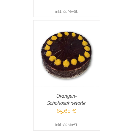
inkl. 7% MwSt.
RENKORB
/
AILS
Orangen-
Schokosahnetorte
65,60
€
inkl. 7% MwSt.