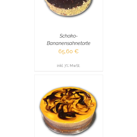
Schoko-
Bananensahnetorte
65,60
€
inkl. 7% MwSt.
RENKORB
/
AILS