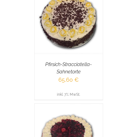
RENKORB
/
AILS
Pfirsich-Stracciatella-
Sahnetorte
65,60
€
inkl. 7% MwSt.
RENKORB
/