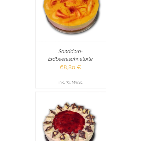
RENKORB
/
AILS
Sanddorn-
Erdbeeresahnetorte
68,80
€
inkl. 7% MwSt.
RENKORB
/
AILS