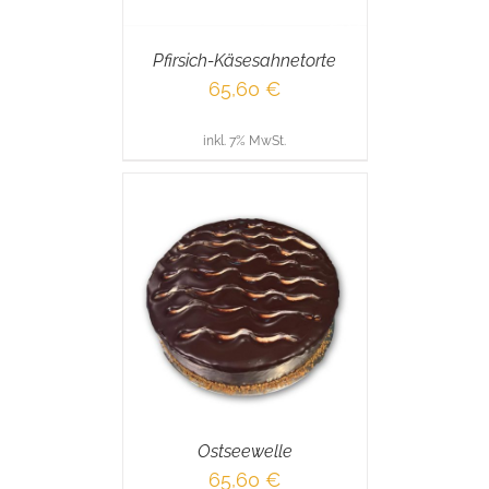
Pfirsich-Käsesahnetorte
65,60
€
inkl. 7% MwSt.
RENKORB
/
AILS
Ostseewelle
65,60
€