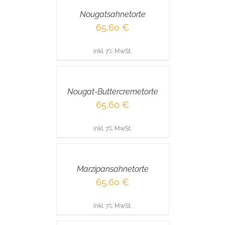
/
Nougatsahnetorte
DETAILS
65,60
€
inkl. 7% MwSt.
IN
DEN
WARENKORB
/
Nougat-Buttercremetorte
DETAILS
65,60
€
inkl. 7% MwSt.
IN
DEN
WARENKORB
/
Marzipansahnetorte
DETAILS
65,60
€
inkl. 7% MwSt.
IN
DEN