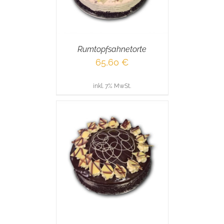
Rumtopfsahnetorte
65,60
€
inkl. 7% MwSt.
RENKORB
/
AILS