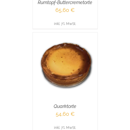
Rumtopf-Buttercremetorte
65,60
€
inkl. 7% MwSt.
RENKORB
/
AILS
Quarktorte
54,60
€
inkl. 7% MwSt.