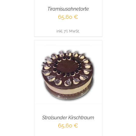
Tiramisusahnetorte
65,60
€
inkl. 7% MwSt.
RENKORB
/
AILS
Stralsunder Kirschtraum
65,60
€