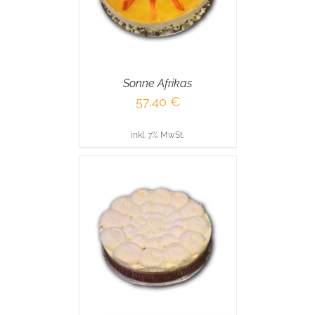
Sonne Afrikas
57,40
€
inkl. 7% MwSt.
RENKORB
/
AILS