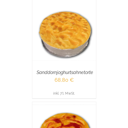
RENKORB
/
AILS
Sanddornjoghurtsahnetorte
68,80
€
inkl. 7% MwSt.