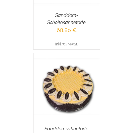
Sanddorn-
Schokosahnetorte
68,80
€
inkl. 7% MwSt.
RENKORB
/
AILS
Sanddornsahnetorte