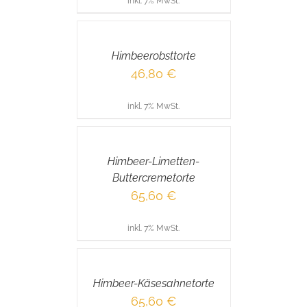
inkl. 7% MwSt.
IN
DEN
WARENKORB
/
Himbeerobsttorte
DETAILS
46,80
€
inkl. 7% MwSt.
IN
DEN
WARENKORB
/
Himbeer-Limetten-
DETAILS
Buttercremetorte
65,60
€
inkl. 7% MwSt.
IN
DEN
WARENKORB
/
Himbeer-Käsesahnetorte
DETAILS
65,60
€