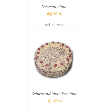
Schwedentorte
49,20
€
inkl. 7% MwSt.
RENKORB
/
AILS
Schwarzwälder Kirschtorte
65,60
€