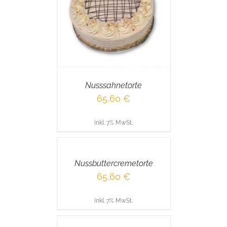
RENKORB
/
AILS
Nusssahnetorte
65,60
€
inkl. 7% MwSt.
IN
DEN
WARENKORB
/
Nussbuttercremetorte
DETAILS
65,60
€
inkl. 7% MwSt.
IN
DEN
WARENKORB