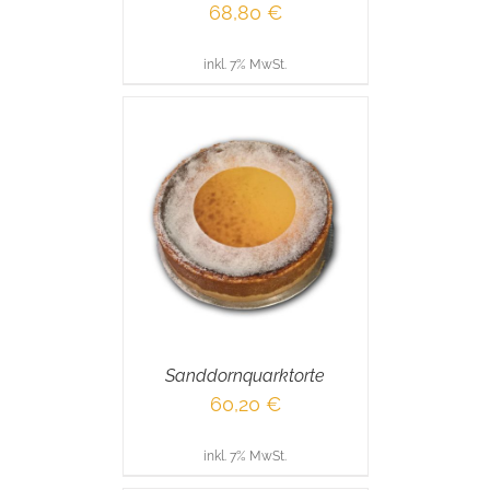
68,80
€
inkl. 7% MwSt.
RENKORB
/
AILS
Sanddornquarktorte
60,20
€
inkl. 7% MwSt.