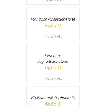
inkl. 7% MwSt.
IN
DEN
WARENKORB
/
Mandarin-Käsesahnetorte
DETAILS
65,60
€
inkl. 7% MwSt.
IN
DEN
WARENKORB
/
Limetten-
DETAILS
Joghurtsahnetorte
65,60
€
inkl. 7% MwSt.
IN
DEN
WARENKORB
/
Kiwibuttermilchsahnetorte
DETAILS
65,60
€