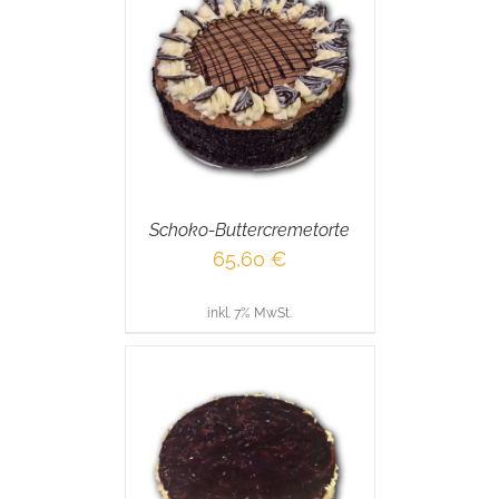
RENKORB
/
AILS
Schoko-Buttercremetorte
65,60
€
inkl. 7% MwSt.
RENKORB
/
AILS