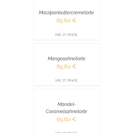
WARENKORB
/
Marzipanbuttercremetorte
DETAILS
65,60
€
inkl. 7% MwSt.
IN
DEN
WARENKORB
/
Mangosahnetorte
DETAILS
65,60
€
inkl. 7% MwSt.
IN
DEN
WARENKORB
/
Mandel-
DETAILS
Caramelsahnetorte
65,60
€