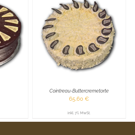
DETAILS
Cointreau-Buttercremetorte
65,60
€
inkl. 7% MwSt.