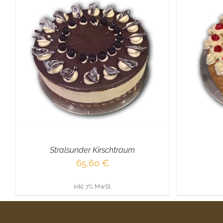
IN DEN WARENKORB
/
DETAILS
IN D
Stralsunder Kirschtraum
65,60
€
inkl. 7% MwSt.