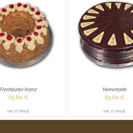
EN WARENKORB
/
DETAILS
IN DEN WARENKORB
/
Frankfurter Kranz
Herrentorte
65,60
€
65,60
€
inkl. 7% MwSt.
inkl. 7% MwSt.