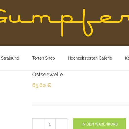
 Stralsund
Torten Shop
Hochzeitstorten Galerie
K
Ostseewelle
65,60
€
IN DEN WARENKORB
Ostseewelle