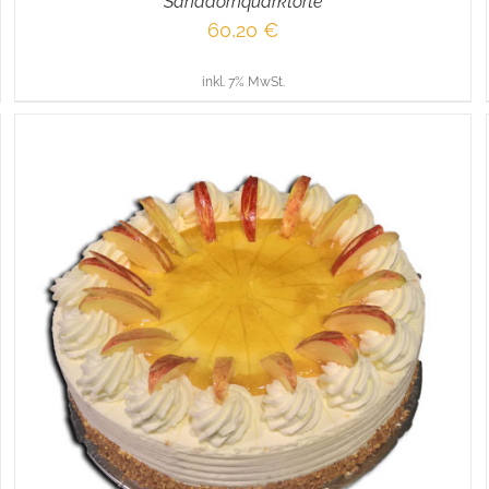
Sanddornquarktorte
60,20
€
inkl. 7% MwSt.
IN DEN WARENKORB
/
DETAILS