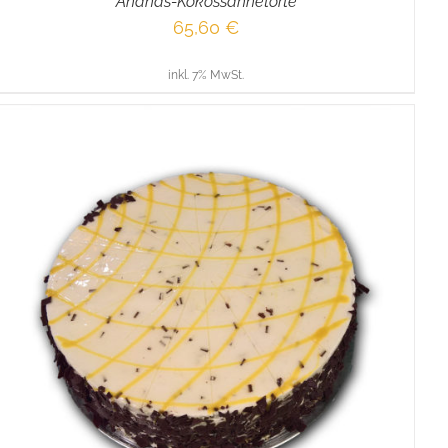
Ananas-Kokossahnetorte
65,60
€
inkl. 7% MwSt.