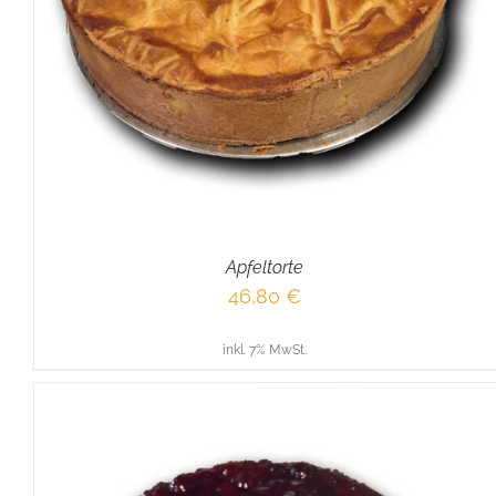
IN DEN WARENKORB
/
DETAILS
Apfeltorte
46,80
€
inkl. 7% MwSt.