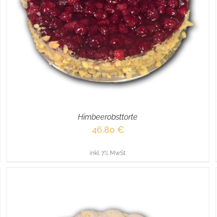
IN DEN WARENKORB
/
DETAILS
Himbeerobsttorte
46,80
€
inkl. 7% MwSt.