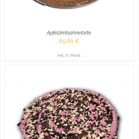
Apfelzimtsahnetorte
65,60
€
inkl. 7% MwSt.
IN DEN WARENKORB
/
DETAILS