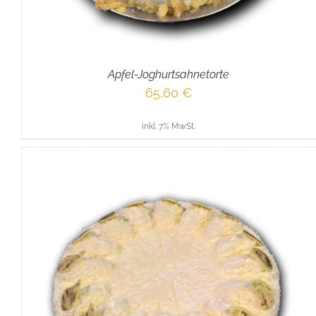
Apfel-Joghurtsahnetorte
65,60
€
inkl. 7% MwSt.
IN DEN WARENKORB
/
DETAILS