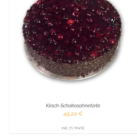
IN DEN WARENKORB
/
DETAILS
Kirsch-Schokosahnetorte
49,20
€
inkl. 7% MwSt.