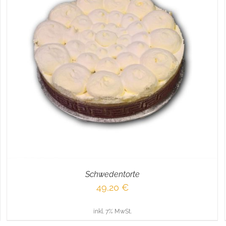
IN DEN WARENKORB
/
DETAILS
Schwedentorte
49,20
€
inkl. 7% MwSt.