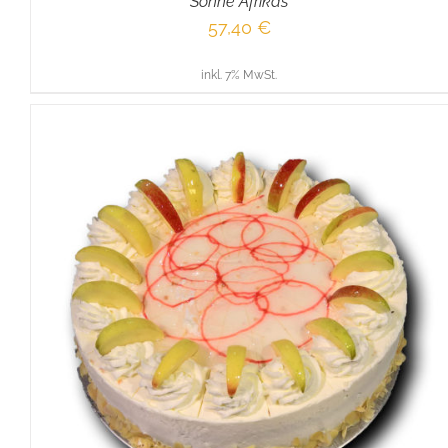
Sonne Afrikas
57,40
€
inkl. 7% MwSt.
IN DEN WARENKORB
/
DETAILS