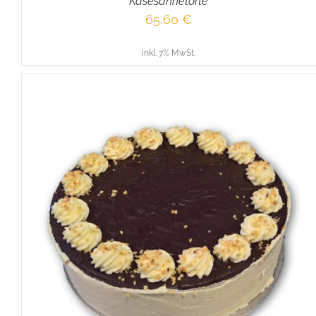
Käsesahnetorte
65,60
€
inkl. 7% MwSt.
IN DEN WARENKORB
/
DETAILS