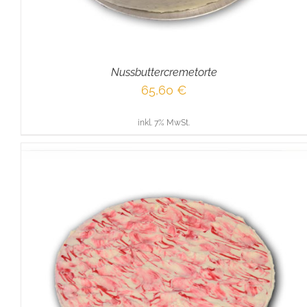
Nussbuttercremetorte
65,60
€
inkl. 7% MwSt.
IN DEN WARENKORB
/
DETAILS