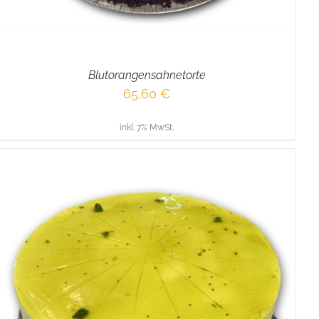
Blutorangensahnetorte
65,60
€
inkl. 7% MwSt.