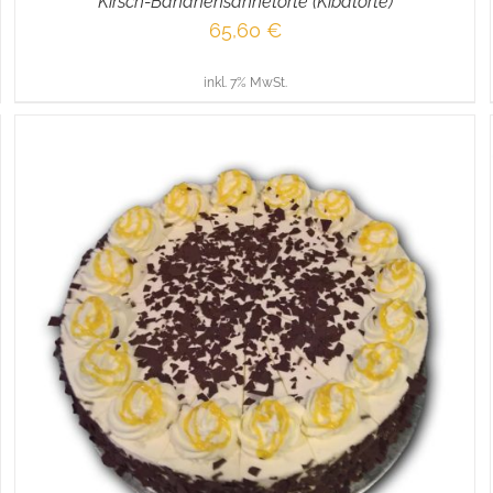
Kirsch-Bananensahnetorte (Kibatorte)
65,60
€
inkl. 7% MwSt.
IN DEN WARENKORB
/
DETAILS