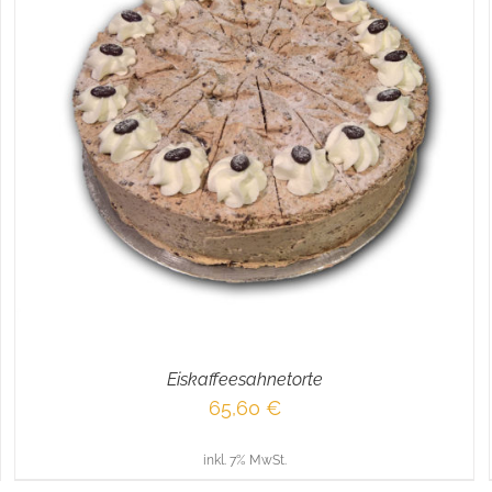
IN DEN WARENKORB
/
DETAILS
Eiskaffeesahnetorte
65,60
€
inkl. 7% MwSt.