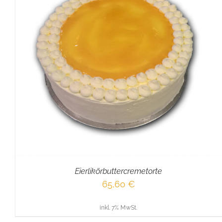
IN DEN WARENKORB
/
DETAILS
Eierlikörbuttercremetorte
65,60
€
inkl. 7% MwSt.