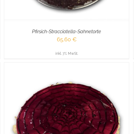
Pfirsich-Stracciatella-Sahnetorte
65,60
€
inkl. 7% MwSt.
IN DEN WARENKORB
/
DETAILS