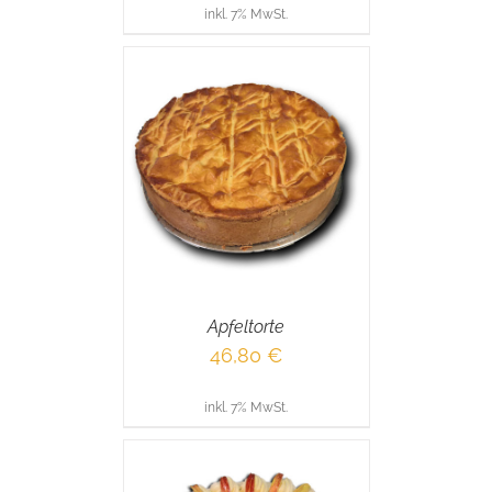
inkl. 7% MwSt.
RENKORB
/
AILS
Apfeltorte
46,80
€
inkl. 7% MwSt.