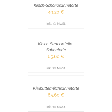
/
Kirsch-Schokosahnetorte
DETAILS
49,20
€
inkl. 7% MwSt.
IN
DEN
WARENKORB
/
Kirsch-Stracciatella-
DETAILS
Sahnetorte
65,60
€
inkl. 7% MwSt.
IN
DEN
WARENKORB
/
Kiwibuttermilchsahnetorte
DETAILS
65,60
€
inkl. 7% MwSt.
IN