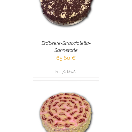
AILS
Erdbeere-Stracciatella-
Sahnetorte
65,60
€
inkl. 7% MwSt.
RENKORB
/
AILS