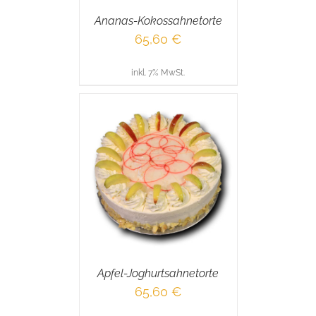
Ananas-Kokossahnetorte
65,60
€
inkl. 7% MwSt.
RENKORB
/
AILS
Apfel-Joghurtsahnetorte
65,60
€