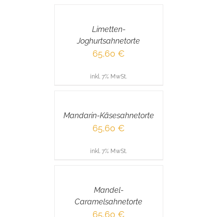
DEN
WARENKORB
/
Limetten-
DETAILS
Joghurtsahnetorte
65,60
€
inkl. 7% MwSt.
IN
DEN
WARENKORB
/
Mandarin-Käsesahnetorte
DETAILS
65,60
€
inkl. 7% MwSt.
IN
DEN
WARENKORB
/
Mandel-
DETAILS
Caramelsahnetorte
65,60
€