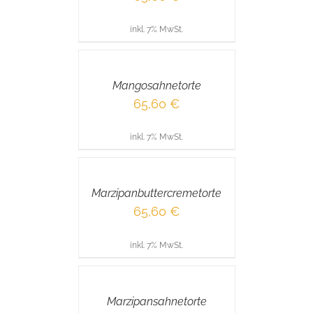
inkl. 7% MwSt.
IN
DEN
WARENKORB
/
Mangosahnetorte
DETAILS
65,60
€
inkl. 7% MwSt.
IN
DEN
WARENKORB
/
Marzipanbuttercremetorte
DETAILS
65,60
€
inkl. 7% MwSt.
IN
DEN
WARENKORB
/
Marzipansahnetorte
DETAILS