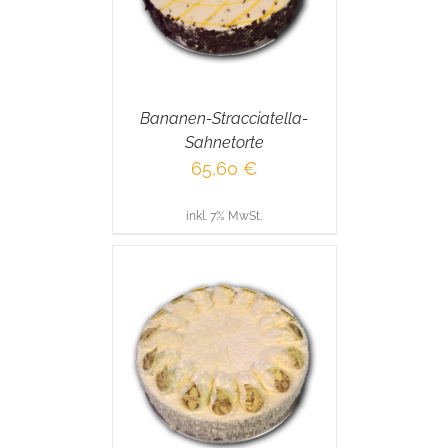
Bananen-Stracciatella-
Sahnetorte
65,60
€
inkl. 7% MwSt.
RENKORB
/
AILS