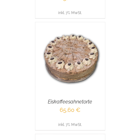
inkl. 7% MwSt.
RENKORB
/
AILS
Eiskaffeesahnetorte
65,60
€
inkl. 7% MwSt.