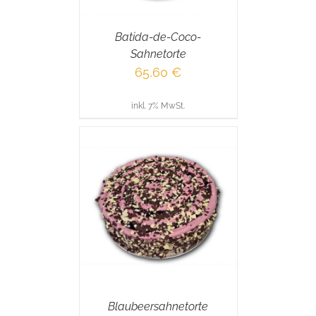
Batida-de-Coco-
Sahnetorte
65,60
€
inkl. 7% MwSt.
RENKORB
/
AILS
Blaubeersahnetorte