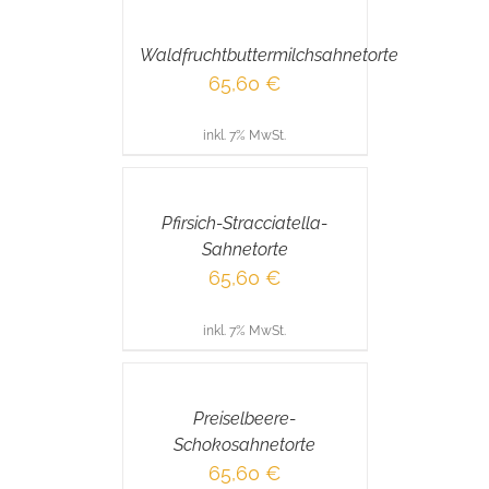
WARENKORB
/
Waldfruchtbuttermilchsahnetorte
DETAILS
65,60
€
inkl. 7% MwSt.
IN
DEN
WARENKORB
/
Pfirsich-Stracciatella-
DETAILS
Sahnetorte
65,60
€
inkl. 7% MwSt.
IN
DEN
WARENKORB
/
Preiselbeere-
DETAILS
Schokosahnetorte
65,60
€