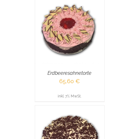
RENKORB
/
AILS
Erdbeeresahnetorte
65,60
€
inkl. 7% MwSt.
RENKORB
/