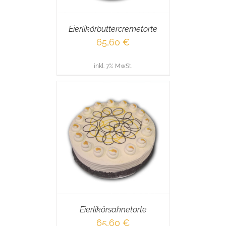
Eierlikörbuttercremetorte
65,60
€
inkl. 7% MwSt.
RENKORB
/
AILS
Eierlikörsahnetorte
65,60
€