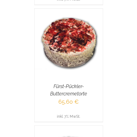
RENKORB
/
AILS
Fürst-Pückler-
Buttercremetorte
65,60
€
inkl. 7% MwSt.