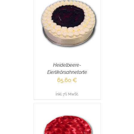
RENKORB
/
AILS
Heidelbeere-
Eierlikörsahnetorte
65,60
€
inkl. 7% MwSt.