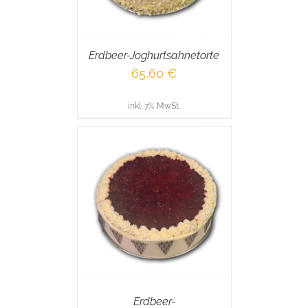
Erdbeer-Joghurtsahnetorte
65,60
€
inkl. 7% MwSt.
RENKORB
/
AILS
Erdbeer-