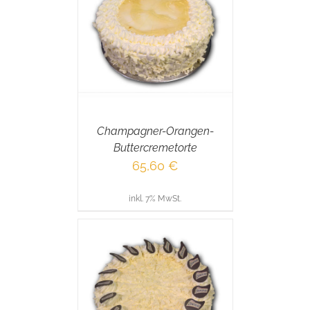
RENKORB
/
AILS
Champagner-Orangen-
Buttercremetorte
65,60
€
inkl. 7% MwSt.
RENKORB
/
AILS