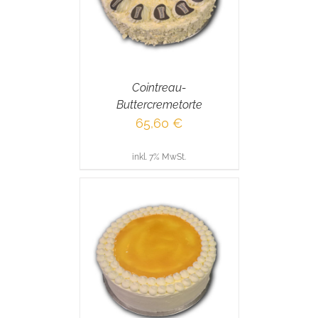
Cointreau-
Buttercremetorte
65,60
€
inkl. 7% MwSt.
RENKORB
/
AILS