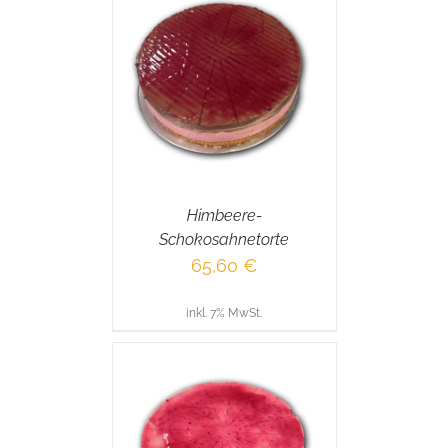
RENKORB
/
AILS
Himbeere-
Schokosahnetorte
65,60
€
inkl. 7% MwSt.