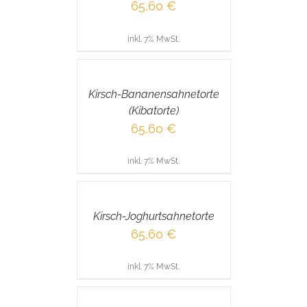
65,60
€
inkl. 7% MwSt.
IN
DEN
WARENKORB
/
Kirsch-Bananensahnetorte
DETAILS
(Kibatorte)
65,60
€
inkl. 7% MwSt.
IN
DEN
WARENKORB
/
Kirsch-Joghurtsahnetorte
DETAILS
65,60
€
inkl. 7% MwSt.
IN
DEN
WARENKORB