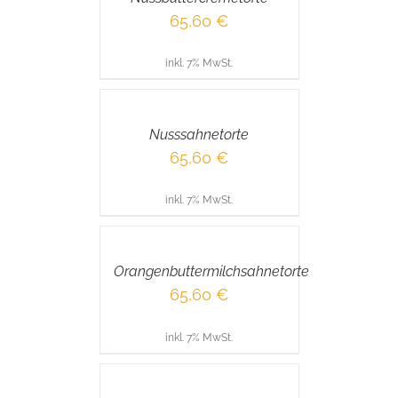
65,60
€
inkl. 7% MwSt.
IN
DEN
WARENKORB
/
Nusssahnetorte
DETAILS
65,60
€
inkl. 7% MwSt.
IN
DEN
WARENKORB
/
Orangenbuttermilchsahnetorte
DETAILS
65,60
€
inkl. 7% MwSt.
IN
DEN
WARENKORB
/