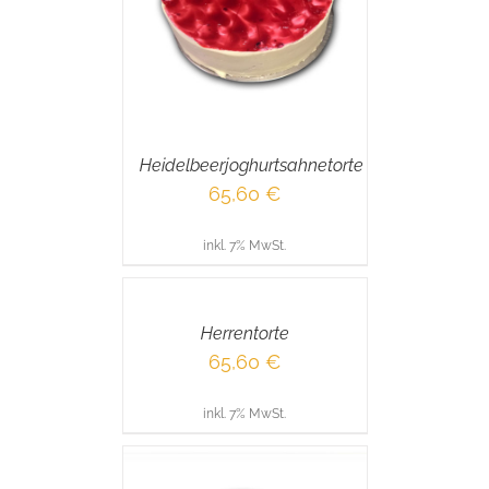
RENKORB
/
AILS
Heidelbeerjoghurtsahnetorte
65,60
€
inkl. 7% MwSt.
IN
DEN
WARENKORB
/
Herrentorte
DETAILS
65,60
€
inkl. 7% MwSt.