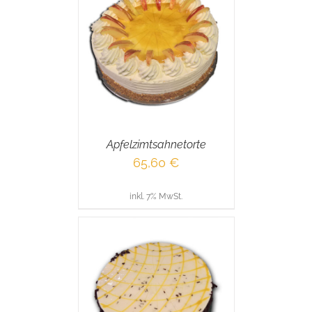
RENKORB
/
AILS
Apfelzimtsahnetorte
65,60
€
inkl. 7% MwSt.
RENKORB
/
AILS