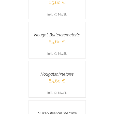
65,60
€
inkl. 7% MwSt.
IN
DEN
WARENKORB
/
Nougat-Buttercremetorte
DETAILS
65,60
€
inkl. 7% MwSt.
IN
DEN
WARENKORB
/
Nougatsahnetorte
DETAILS
65,60
€
inkl. 7% MwSt.
IN
DEN
WARENKORB
/
Nussbuttercremetorte
DETAILS