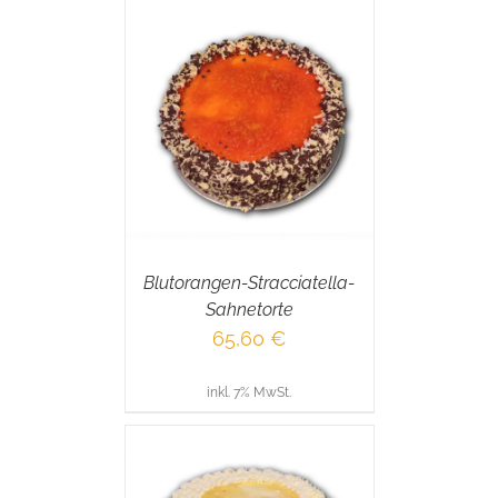
RENKORB
/
AILS
Blutorangen-Stracciatella-
Sahnetorte
65,60
€
inkl. 7% MwSt.