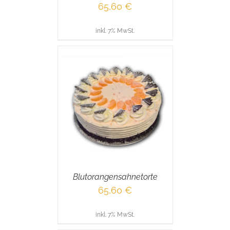
65,60
€
inkl. 7% MwSt.
RENKORB
/
AILS
Blutorangensahnetorte
65,60
€
inkl. 7% MwSt.