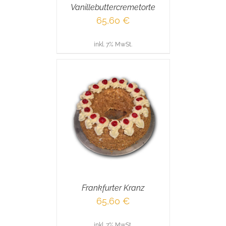
Vanillebuttercremetorte
65,60
€
inkl. 7% MwSt.
RENKORB
/
AILS
Frankfurter Kranz
65,60
€
inkl. 7% MwSt.