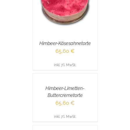
RENKORB
/
AILS
Himbeer-Käsesahnetorte
65,60
€
inkl. 7% MwSt.
IN
DEN
WARENKORB
/
Himbeer-Limetten-
DETAILS
Buttercremetorte
65,60
€
inkl. 7% MwSt.