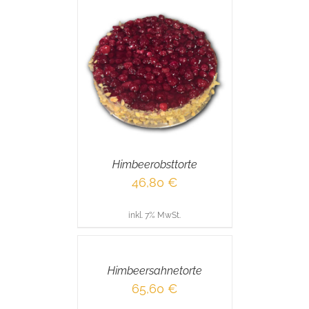
RENKORB
/
AILS
Himbeerobsttorte
46,80
€
inkl. 7% MwSt.
IN
DEN
WARENKORB
/
Himbeersahnetorte
DETAILS
65,60
€