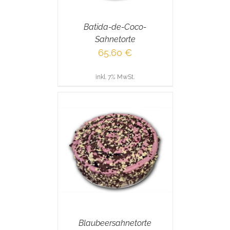
Batida-de-Coco-
Sahnetorte
65,60
€
inkl. 7% MwSt.
RENKORB
/
AILS
Blaubeersahnetorte