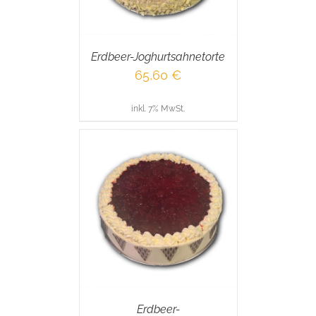
Erdbeer-Joghurtsahnetorte
65,60
€
inkl. 7% MwSt.
RENKORB
/
AILS
Erdbeer-