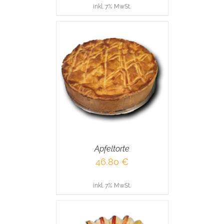
inkl. 7% MwSt.
RENKORB
/
AILS
Apfeltorte
46,80
€
inkl. 7% MwSt.