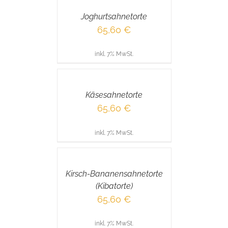
/
Joghurtsahnetorte
DETAILS
65,60
€
inkl. 7% MwSt.
IN
DEN
WARENKORB
/
Käsesahnetorte
DETAILS
65,60
€
inkl. 7% MwSt.
IN
DEN
WARENKORB
/
Kirsch-Bananensahnetorte
DETAILS
(Kibatorte)
65,60
€
inkl. 7% MwSt.
IN