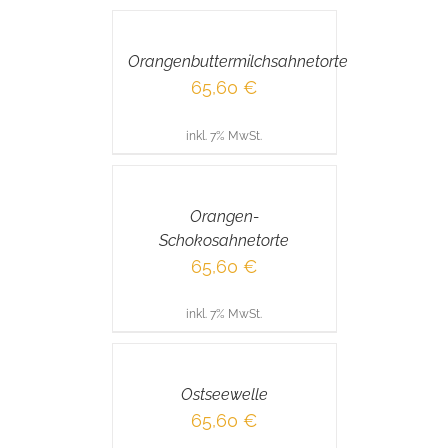
DEN
WARENKORB
/
Orangenbuttermilchsahnetorte
DETAILS
65,60
€
inkl. 7% MwSt.
IN
DEN
WARENKORB
/
Orangen-
DETAILS
Schokosahnetorte
65,60
€
inkl. 7% MwSt.
IN
DEN
WARENKORB
/
Ostseewelle
DETAILS
65,60
€