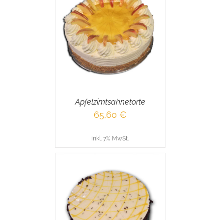
RENKORB
/
AILS
Apfelzimtsahnetorte
65,60
€
inkl. 7% MwSt.
RENKORB
/
AILS