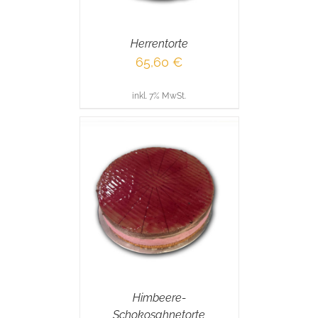
Herrentorte
65,60
€
inkl. 7% MwSt.
RENKORB
/
AILS
Himbeere-
Schokosahnetorte