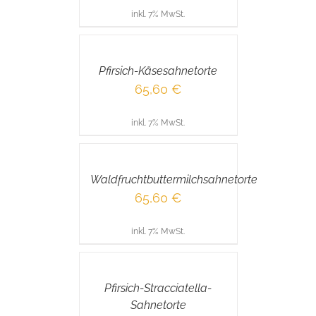
inkl. 7% MwSt.
IN
DEN
WARENKORB
/
Pfirsich-Käsesahnetorte
DETAILS
65,60
€
inkl. 7% MwSt.
IN
DEN
WARENKORB
/
Waldfruchtbuttermilchsahnetorte
DETAILS
65,60
€
inkl. 7% MwSt.
IN
DEN
WARENKORB
/
Pfirsich-Stracciatella-
DETAILS
Sahnetorte