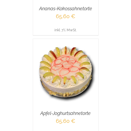
Ananas-Kokossahnetorte
65,60
€
inkl. 7% MwSt.
RENKORB
/
AILS
Apfel-Joghurtsahnetorte
65,60
€