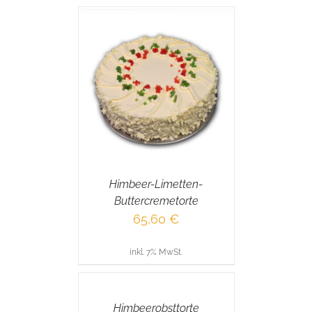
RENKORB
/
AILS
Himbeer-Limetten-
Buttercremetorte
65,60
€
inkl. 7% MwSt.
IN
DEN
WARENKORB
/
Himbeerobsttorte
DETAILS