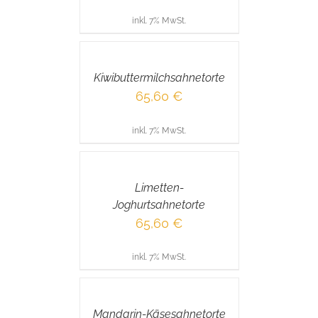
inkl. 7% MwSt.
IN
DEN
WARENKORB
/
Kiwibuttermilchsahnetorte
DETAILS
65,60
€
inkl. 7% MwSt.
IN
DEN
WARENKORB
/
Limetten-
DETAILS
Joghurtsahnetorte
65,60
€
inkl. 7% MwSt.
IN
DEN
WARENKORB
/
Mandarin-Käsesahnetorte
DETAILS