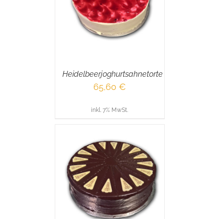
RENKORB
/
AILS
Heidelbeerjoghurtsahnetorte
65,60
€
inkl. 7% MwSt.
RENKORB
/
AILS