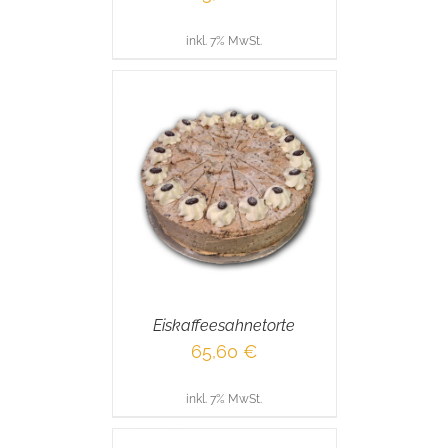
inkl. 7% MwSt.
RENKORB
/
AILS
Eiskaffeesahnetorte
65,60
€
inkl. 7% MwSt.