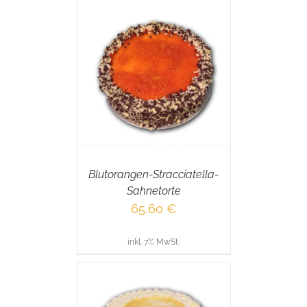
RENKORB
/
AILS
Blutorangen-Stracciatella-
Sahnetorte
65,60
€
inkl. 7% MwSt.