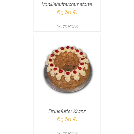
Vanillebuttercremetorte
65,60
€
inkl. 7% MwSt.
RENKORB
/
AILS
Frankfurter Kranz
65,60
€
inkl. 7% MwSt.