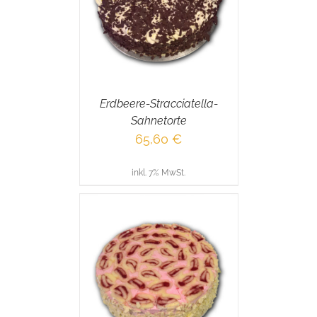
AILS
Erdbeere-Stracciatella-
Sahnetorte
65,60
€
inkl. 7% MwSt.
RENKORB
/
AILS