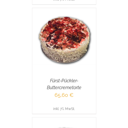
RENKORB
/
AILS
Fürst-Pückler-
Buttercremetorte
65,60
€
inkl. 7% MwSt.