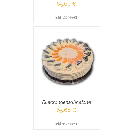
65,60
€
inkl. 7% MwSt.
RENKORB
/
AILS
Blutorangensahnetorte
65,60
€
inkl. 7% MwSt.