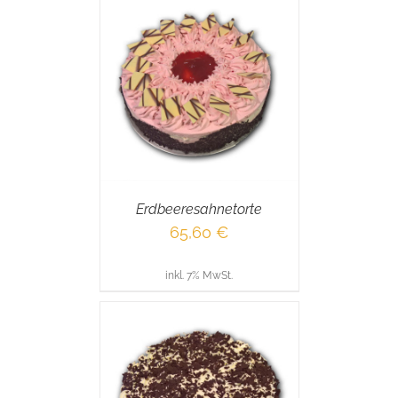
RENKORB
/
AILS
Erdbeeresahnetorte
65,60
€
inkl. 7% MwSt.
RENKORB
/