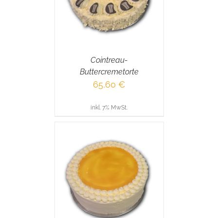
Cointreau-
Buttercremetorte
65,60
€
inkl. 7% MwSt.
RENKORB
/
AILS