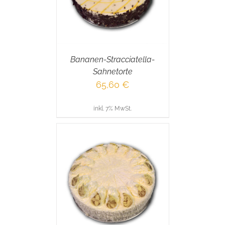
Bananen-Stracciatella-
Sahnetorte
65,60
€
inkl. 7% MwSt.
RENKORB
/
AILS