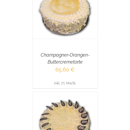
RENKORB
/
AILS
Champagner-Orangen-
Buttercremetorte
65,60
€
inkl. 7% MwSt.
RENKORB
/
AILS