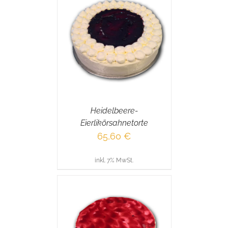
RENKORB
/
AILS
Heidelbeere-
Eierlikörsahnetorte
65,60
€
inkl. 7% MwSt.