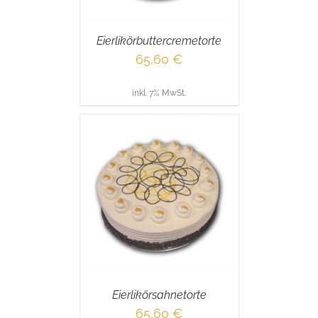
Eierlikörbuttercremetorte
65,60
€
inkl. 7% MwSt.
RENKORB
/
AILS
Eierlikörsahnetorte
65,60
€