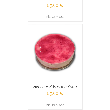
65,60
€
inkl. 7% MwSt.
RENKORB
/
AILS
Himbeer-Käsesahnetorte
65,60
€
inkl. 7% MwSt.