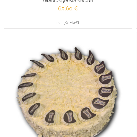
Blutorangensahnetorte
65,60
€
inkl. 7% MwSt.
IN DEN WARENKORB
/
DETAILS