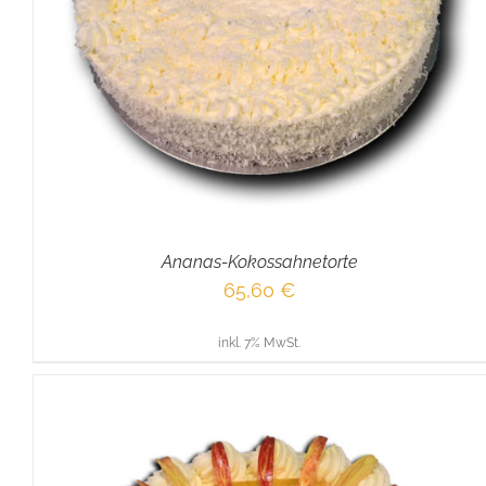
IN DEN WARENKORB
/
DETAILS
Ananas-Kokossahnetorte
65,60
€
inkl. 7% MwSt.