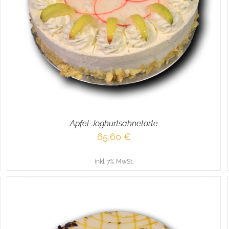
IN DEN WARENKORB
/
DETAILS
Apfel-Joghurtsahnetorte
65,60
€
inkl. 7% MwSt.