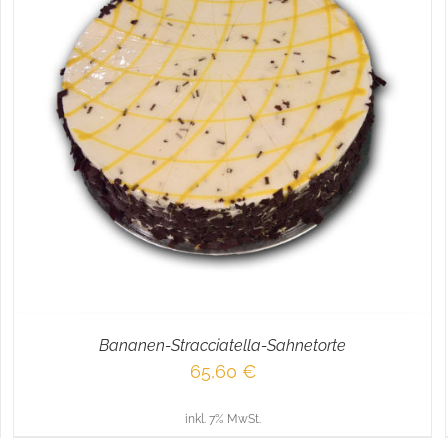
IN DEN WARENKORB
/
DETAILS
Bananen-Stracciatella-Sahnetorte
65,60
€
inkl. 7% MwSt.