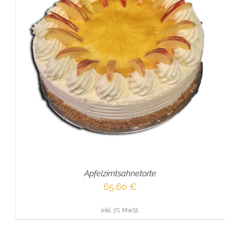
IN DEN WARENKORB
/
DETAILS
Apfelzimtsahnetorte
65,60
€
inkl. 7% MwSt.