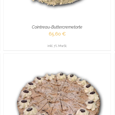
Cointreau-Buttercremetorte
65,60
€
inkl. 7% MwSt.
IN DEN WARENKORB
/
DETAILS