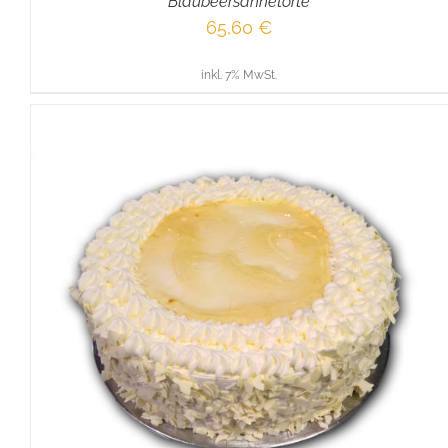
Blaubeersahnetorte
65,60
€
inkl. 7% MwSt.
IN DEN WARENKORB
/
DETAILS