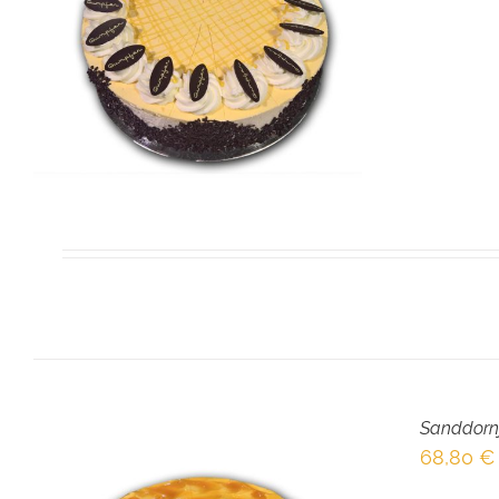
Sanddornj
68,80
€