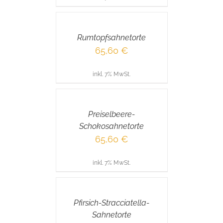
IN
DEN
WARENKORB
/
Rumtopfsahnetorte
DETAILS
65,60
€
inkl. 7% MwSt.
IN
DEN
WARENKORB
/
Preiselbeere-
DETAILS
Schokosahnetorte
65,60
€
inkl. 7% MwSt.
IN
DEN
WARENKORB
/
Pfirsich-Stracciatella-
DETAILS
Sahnetorte