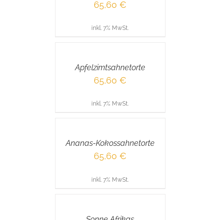
65,60
€
inkl. 7% MwSt.
IN
DEN
WARENKORB
/
Apfelzimtsahnetorte
DETAILS
65,60
€
inkl. 7% MwSt.
IN
DEN
WARENKORB
/
Ananas-Kokossahnetorte
DETAILS
65,60
€
inkl. 7% MwSt.
IN
DEN
WARENKORB
/
Sonne Afrikas
DETAILS