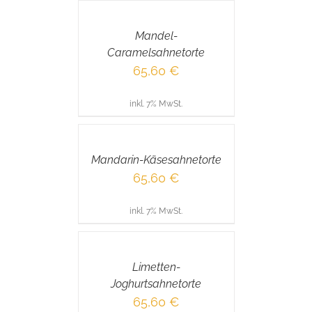
WARENKORB
/
Mandel-
DETAILS
Caramelsahnetorte
65,60
€
inkl. 7% MwSt.
IN
DEN
WARENKORB
/
Mandarin-Käsesahnetorte
DETAILS
65,60
€
inkl. 7% MwSt.
IN
DEN
WARENKORB
/
Limetten-
DETAILS
Joghurtsahnetorte
65,60
€