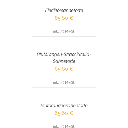
/
Eierlikörsahnetorte
DETAILS
65,60
€
inkl. 7% MwSt.
IN
DEN
WARENKORB
/
Blutorangen-Stracciatella-
DETAILS
Sahnetorte
65,60
€
inkl. 7% MwSt.
IN
DEN
WARENKORB
/
Blutorangensahnetorte
DETAILS
65,60
€
inkl. 7% MwSt.