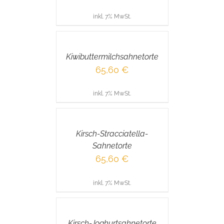
inkl. 7% MwSt.
IN
DEN
WARENKORB
/
Kiwibuttermilchsahnetorte
DETAILS
65,60
€
inkl. 7% MwSt.
IN
DEN
WARENKORB
/
Kirsch-Stracciatella-
DETAILS
Sahnetorte
65,60
€
inkl. 7% MwSt.
IN
DEN
WARENKORB
/
Kirsch-Joghurtsahnetorte
DETAILS