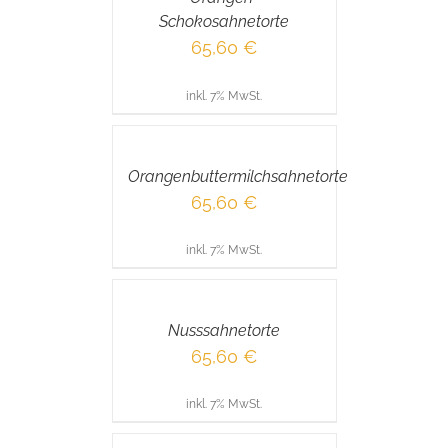
Schokosahnetorte
65,60
€
inkl. 7% MwSt.
IN
DEN
WARENKORB
/
Orangenbuttermilchsahnetorte
DETAILS
65,60
€
inkl. 7% MwSt.
IN
DEN
WARENKORB
/
Nusssahnetorte
DETAILS
65,60
€
inkl. 7% MwSt.
IN
DEN
WARENKORB