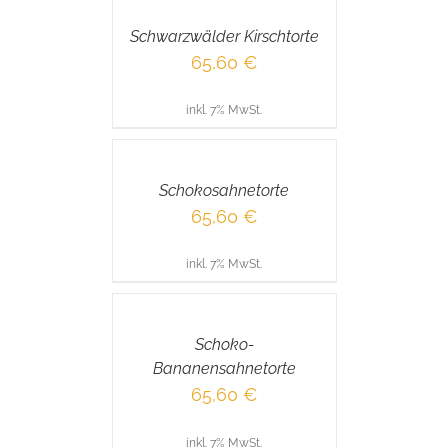
/
Schwarzwälder Kirschtorte
DETAILS
65,60
€
inkl. 7% MwSt.
IN
DEN
WARENKORB
/
Schokosahnetorte
DETAILS
65,60
€
inkl. 7% MwSt.
IN
DEN
WARENKORB
/
Schoko-
DETAILS
Bananensahnetorte
65,60
€
inkl. 7% MwSt.