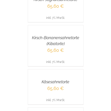
65,60
€
inkl. 7% MwSt.
IN
DEN
WARENKORB
/
Kirsch-Bananensahnetorte
DETAILS
(Kibatorte)
65,60
€
inkl. 7% MwSt.
IN
DEN
WARENKORB
/
Käsesahnetorte
DETAILS
65,60
€
inkl. 7% MwSt.
IN
DEN
WARENKORB