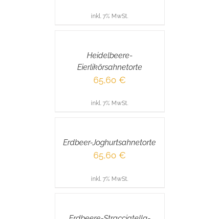
inkl. 7% MwSt.
IN
DEN
WARENKORB
/
Heidelbeere-
DETAILS
Eierlikörsahnetorte
65,60
€
inkl. 7% MwSt.
IN
DEN
WARENKORB
/
Erdbeer-Joghurtsahnetorte
DETAILS
65,60
€
inkl. 7% MwSt.
IN
DEN
WARENKORB
/
Erdbeere-Stracciatella-
DETAILS