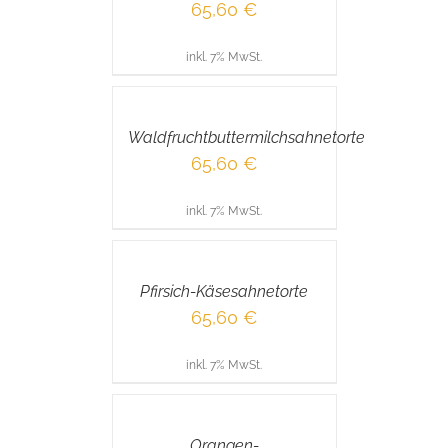
65,60
€
inkl. 7% MwSt.
IN
DEN
WARENKORB
/
Waldfruchtbuttermilchsahnetorte
DETAILS
65,60
€
inkl. 7% MwSt.
IN
DEN
WARENKORB
/
Pfirsich-Käsesahnetorte
DETAILS
65,60
€
inkl. 7% MwSt.
IN
DEN
WARENKORB
/
Orangen-
DETAILS