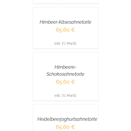
IN
DEN
WARENKORB
/
Himbeer-Käsesahnetorte
DETAILS
65,60
€
inkl. 7% MwSt.
IN
DEN
WARENKORB
/
Himbeere-
DETAILS
Schokosahnetorte
65,60
€
inkl. 7% MwSt.
IN
DEN
WARENKORB
/
Heidelbeerjoghurtsahnetorte
DETAILS
65,60
€