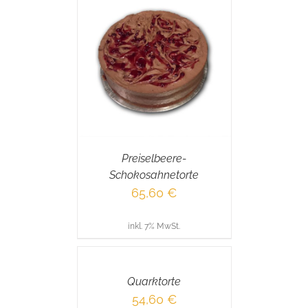
RENKORB
/
AILS
Preiselbeere-
Schokosahnetorte
65,60
€
inkl. 7% MwSt.
IN
DEN
WARENKORB
/
Quarktorte
DETAILS
54,60
€