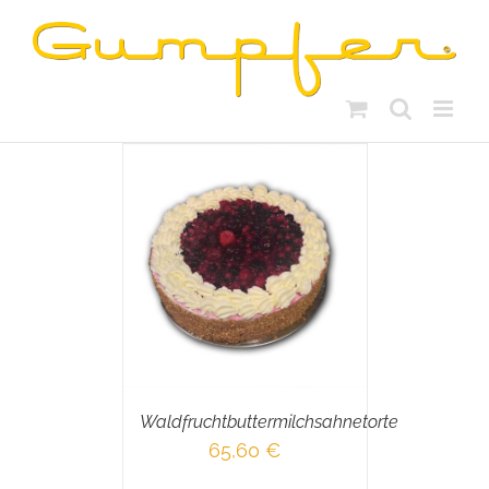
Skip
to
content
RENKORB
/
AILS
Waldfruchtbuttermilchsahnetorte
65,60
€