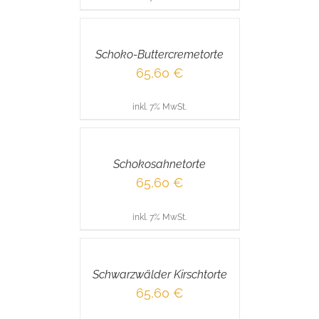
IN
DEN
WARENKORB
/
Schoko-Buttercremetorte
DETAILS
65,60
€
inkl. 7% MwSt.
IN
DEN
WARENKORB
/
Schokosahnetorte
DETAILS
65,60
€
inkl. 7% MwSt.
IN
DEN
WARENKORB
/
Schwarzwälder Kirschtorte
DETAILS
65,60
€