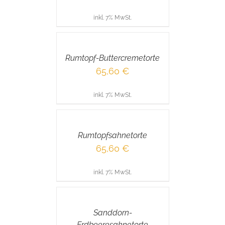
inkl. 7% MwSt.
IN
DEN
WARENKORB
/
Rumtopf-Buttercremetorte
DETAILS
65,60
€
inkl. 7% MwSt.
IN
DEN
WARENKORB
/
Rumtopfsahnetorte
DETAILS
65,60
€
inkl. 7% MwSt.
IN
DEN
WARENKORB
/
Sanddorn-
DETAILS
Erdbeeresahnetorte