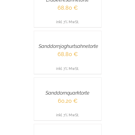
68,80
€
inkl. 7% MwSt.
IN
DEN
WARENKORB
/
Sanddornjoghurtsahnetorte
DETAILS
68,80
€
inkl. 7% MwSt.
IN
DEN
WARENKORB
/
Sanddornquarktorte
DETAILS
60,20
€
inkl. 7% MwSt.
IN
DEN
WARENKORB
/