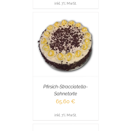
inkl. 7% MwSt.
RENKORB
/
AILS
Pfirsich-Stracciatella-
Sahnetorte
65,60
€
inkl. 7% MwSt.