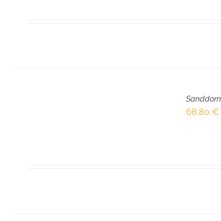
IN
DEN
Sanddorn
WARENKORB
/
68,80
€
DETAILS