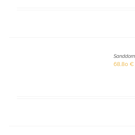
IN
DEN
Sanddorn
WARENKORB
/
68,80
€
DETAILS
IN