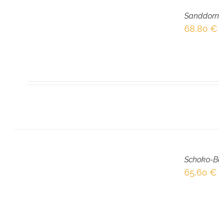
DEN
Sanddorn
WARENKORB
/
68,80
€
DETAILS
IN
DEN
Schoko-B
WARENKORB
/
65,60
€
DETAILS