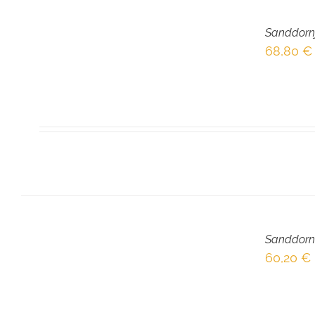
IN
DEN
Sanddornj
WARENKORB
/
68,80
€
DETAILS
IN
DEN
Sanddorn
WARENKORB
/
60,20
€
DETAILS