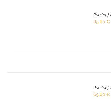
IN
DEN
Rumtopf-B
WARENKORB
/
65,60
€
DETAILS
IN
DEN
Rumtopfs
WARENKORB
/
65,60
€
DETAILS