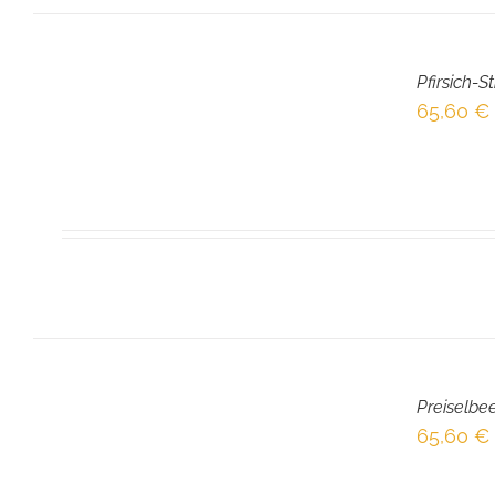
IN
DEN
Pfirsich-S
WARENKORB
/
65,60
€
DETAILS
IN
DEN
Preiselbe
WARENKORB
/
65,60
€
DETAILS