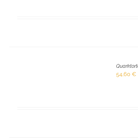
IN
DEN
Quarktort
WARENKORB
/
54,60
€
DETAILS