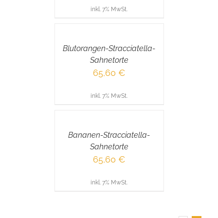
inkl. 7% MwSt.
IN
DEN
WARENKORB
/
Blutorangen-Stracciatella-
DETAILS
Sahnetorte
65,60
€
inkl. 7% MwSt.
IN
DEN
WARENKORB
/
Bananen-Stracciatella-
DETAILS
Sahnetorte
65,60
€
inkl. 7% MwSt.