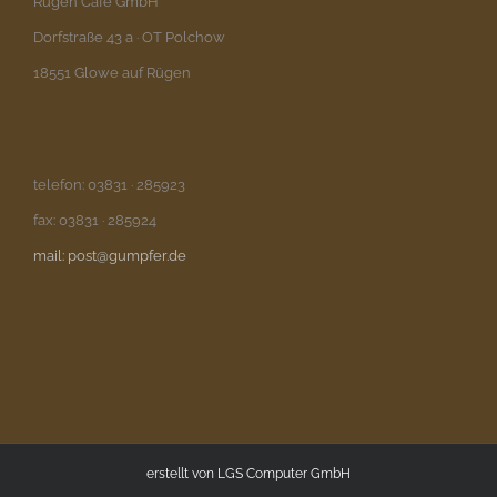
Rügen Café GmbH
Dorfstraße 43 a · OT Polchow
18551 Glowe auf Rügen
telefon: 03831 · 285923
fax: 03831 · 285924
mail: post@gumpfer.de
erstellt von
LGS Computer GmbH