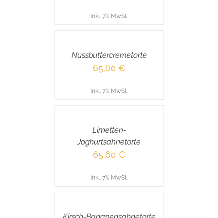
inkl. 7% MwSt.
IN
DEN
WARENKORB
/
Nussbuttercremetorte
DETAILS
65,60
€
inkl. 7% MwSt.
IN
DEN
WARENKORB
/
Limetten-
DETAILS
Joghurtsahnetorte
65,60
€
inkl. 7% MwSt.
IN
DEN
WARENKORB
/
Kirsch-Bananensahnetorte
DETAILS