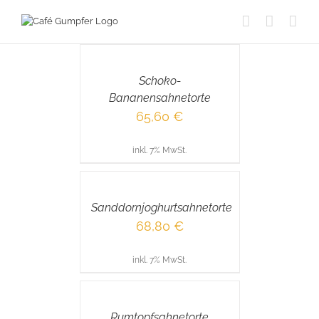
Skip
to
IN
content
DEN
WARENKORB
/
Schoko-
DETAILS
Bananensahnetorte
65,60
€
inkl. 7% MwSt.
IN
DEN
WARENKORB
/
Sanddornjoghurtsahnetorte
DETAILS
68,80
€
inkl. 7% MwSt.
IN
DEN
WARENKORB
/
Rumtopfsahnetorte
DETAILS