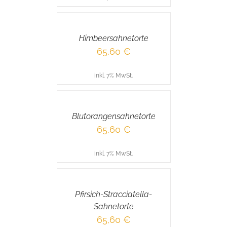
IN
DEN
WARENKORB
/
Himbeersahnetorte
DETAILS
65,60
€
inkl. 7% MwSt.
IN
DEN
WARENKORB
/
Blutorangensahnetorte
DETAILS
65,60
€
inkl. 7% MwSt.
IN
DEN
WARENKORB
/
Pfirsich-Stracciatella-
DETAILS
Sahnetorte
65,60
€