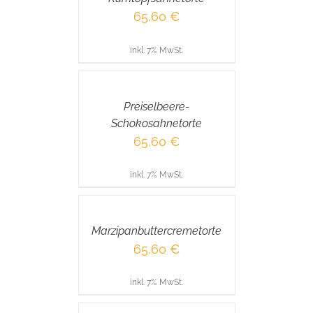
65,60
€
inkl. 7% MwSt.
IN
DEN
WARENKORB
/
Preiselbeere-
DETAILS
Schokosahnetorte
65,60
€
inkl. 7% MwSt.
IN
DEN
WARENKORB
/
Marzipanbuttercremetorte
DETAILS
65,60
€
inkl. 7% MwSt.
IN
DEN
WARENKORB