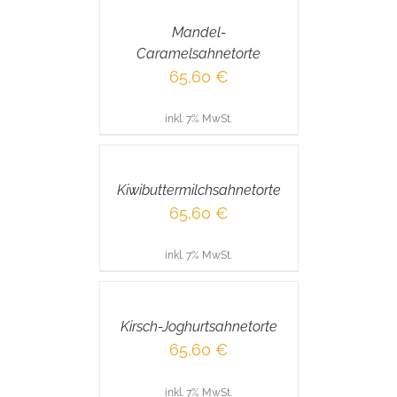
/
Mandel-
DETAILS
Caramelsahnetorte
65,60
€
inkl. 7% MwSt.
IN
DEN
WARENKORB
/
Kiwibuttermilchsahnetorte
DETAILS
65,60
€
inkl. 7% MwSt.
IN
DEN
WARENKORB
/
Kirsch-Joghurtsahnetorte
DETAILS
65,60
€
inkl. 7% MwSt.