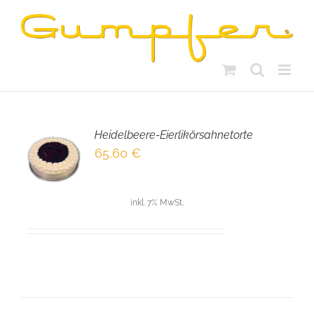
Skip
to
content
Heidelbeere-Eierlikörsahnetorte
EN
65,60
€
NKORB
LS
inkl. 7% MwSt.