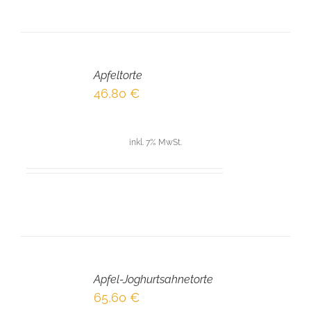
IN
DEN
Apfeltorte
WARENKORB
/
46,80
€
DETAILS
inkl. 7% MwSt.
IN
DEN
Apfel-Joghurtsahnetorte
WARENKORB
/
65,60
€
DETAILS