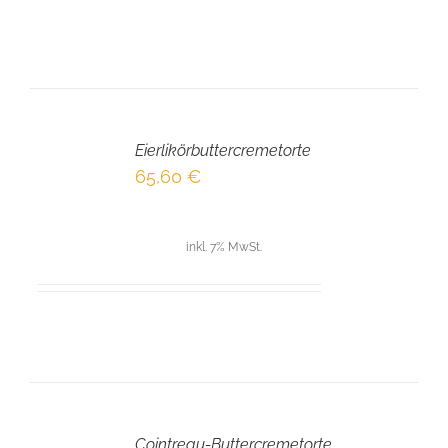
IN
DEN
Eierlikörbuttercremetorte
WARENKORB
/
65,60
€
DETAILS
inkl. 7% MwSt.
IN
DEN
Cointreau-Buttercremetorte
WARENKORB