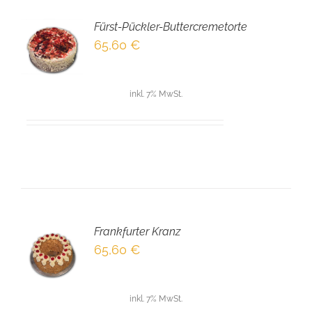
Fürst-Pückler-Buttercremetorte
EN
65,60
€
NKORB
LS
inkl. 7% MwSt.
Frankfurter Kranz
EN
65,60
€
NKORB
LS
inkl. 7% MwSt.