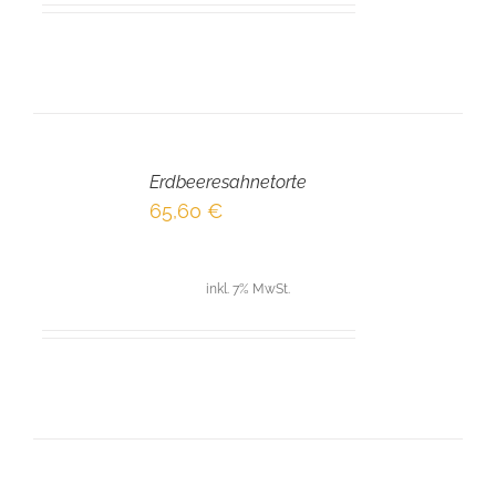
IN
DEN
Erdbeeresahnetorte
WARENKORB
/
65,60
€
DETAILS
inkl. 7% MwSt.
IN
DEN