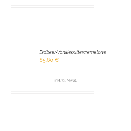
IN
DEN
Erdbeer-Vanillebuttercremetorte
WARENKORB
/
65,60
€
DETAILS
inkl. 7% MwSt.
IN