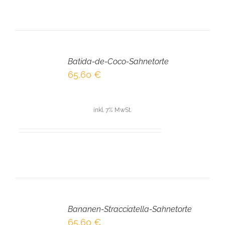
IN
DEN
Batida-de-Coco-Sahnetorte
WARENKORB
/
65,60
€
DETAILS
inkl. 7% MwSt.
IN
DEN
Bananen-Stracciatella-Sahnetorte
WARENKORB
/
65,60
€