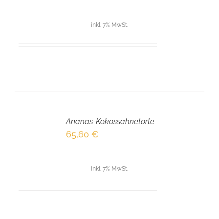
inkl. 7% MwSt.
IN
DEN
Ananas-Kokossahnetorte
WARENKORB
/
65,60
€
DETAILS
inkl. 7% MwSt.