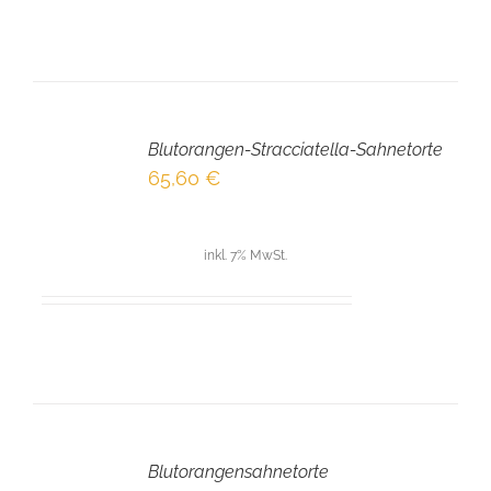
IN
DEN
Blutorangen-Stracciatella-Sahnetorte
WARENKORB
/
65,60
€
DETAILS
inkl. 7% MwSt.
IN
DEN
Blutorangensahnetorte
WARENKORB