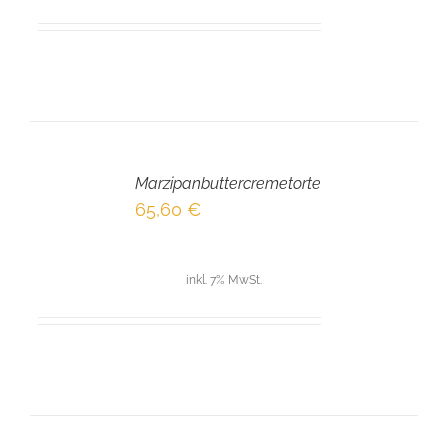
IN
DEN
Marzipanbuttercremetorte
WARENKORB
/
65,60
€
DETAILS
inkl. 7% MwSt.
IN