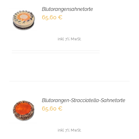
Blutorangensahnetorte
EN
65,60
€
NKORB
LS
inkl. 7% MwSt.
Blutorangen-Stracciatella-Sahnetorte
EN
65,60
€
NKORB
LS
inkl. 7% MwSt.