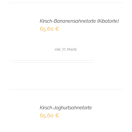
IN
DEN
Kirsch-Bananensahnetorte (Kibatorte)
WARENKORB
/
65,60
€
DETAILS
inkl. 7% MwSt.
IN
DEN
Kirsch-Joghurtsahnetorte
WARENKORB
/
65,60
€
DETAILS