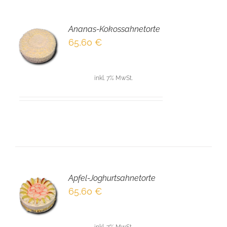
Ananas-Kokossahnetorte
EN
65,60
€
NKORB
LS
inkl. 7% MwSt.
Apfel-Joghurtsahnetorte
EN
65,60
€
NKORB
LS
inkl. 7% MwSt.