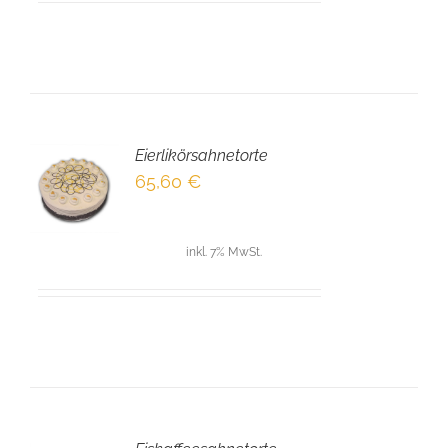
Eierlikörsahnetorte
EN
65,60
€
NKORB
LS
inkl. 7% MwSt.