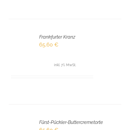
IN
DEN
Frankfurter Kranz
WARENKORB
/
65,60
€
DETAILS
inkl. 7% MwSt.
IN
DEN
Fürst-Pückler-Buttercremetorte
WARENKORB
/
65,60
€