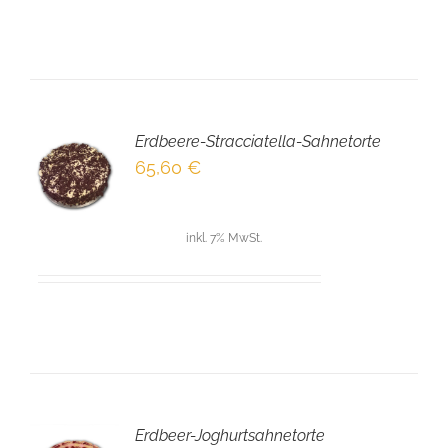
Erdbeere-Stracciatella-Sahnetorte
EN
65,60
€
NKORB
LS
inkl. 7% MwSt.
Erdbeer-Joghurtsahnetorte
EN