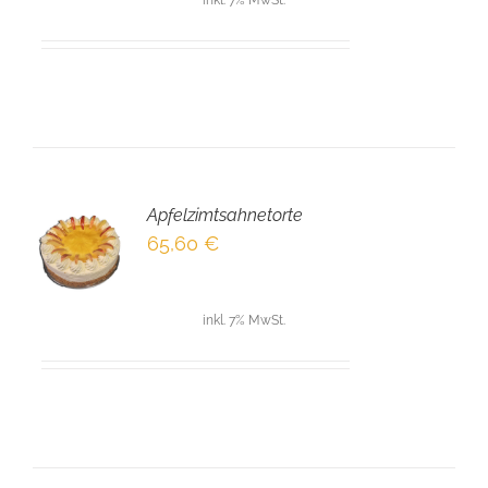
Apfelzimtsahnetorte
EN
65,60
€
NKORB
LS
inkl. 7% MwSt.