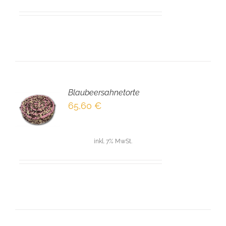
Blaubeersahnetorte
EN
65,60
€
NKORB
LS
inkl. 7% MwSt.