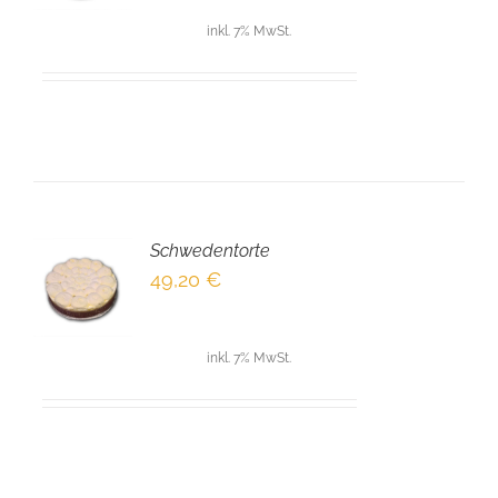
inkl. 7% MwSt.
Schwedentorte
EN
49,20
€
NKORB
LS
inkl. 7% MwSt.