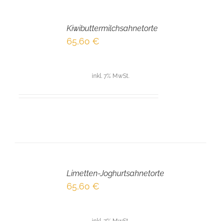
IN
DEN
Kiwibuttermilchsahnetorte
WARENKORB
/
65,60
€
DETAILS
inkl. 7% MwSt.
IN
DEN
Limetten-Joghurtsahnetorte
WARENKORB
/
65,60
€
DETAILS
inkl. 7% MwSt.