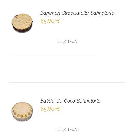
Bananen-Stracciatella-Sahnetorte
EN
65,60
€
NKORB
LS
inkl. 7% MwSt.
Batida-de-Coco-Sahnetorte
EN
65,60
€
NKORB
LS
inkl. 7% MwSt.