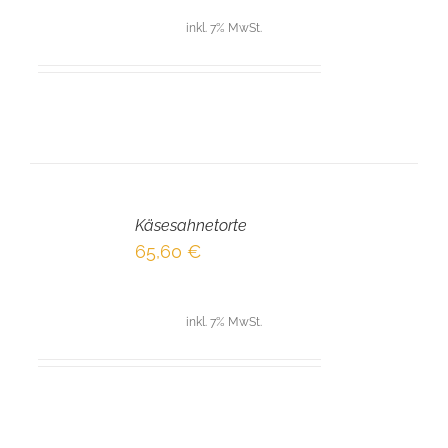
inkl. 7% MwSt.
IN
DEN
Käsesahnetorte
WARENKORB
/
65,60
€
DETAILS
inkl. 7% MwSt.