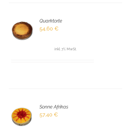
Quarktorte
EN
54,60
€
NKORB
LS
inkl. 7% MwSt.
Sonne Afrikas
EN
57,40
€
NKORB
LS