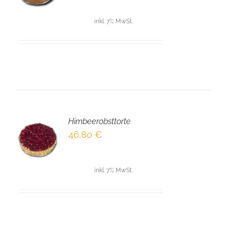
LS
inkl. 7% MwSt.
Himbeerobsttorte
EN
46,80
€
NKORB
LS
inkl. 7% MwSt.