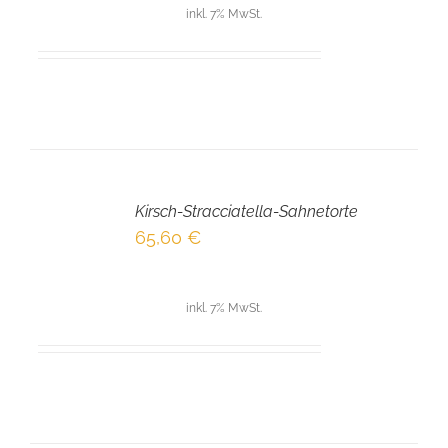
inkl. 7% MwSt.
IN
DEN
Kirsch-Stracciatella-Sahnetorte
WARENKORB
/
65,60
€
DETAILS
inkl. 7% MwSt.