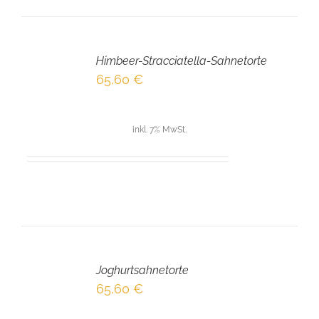
IN
DEN
Himbeer-Stracciatella-Sahnetorte
WARENKORB
/
65,60
€
DETAILS
inkl. 7% MwSt.
IN
DEN
Joghurtsahnetorte
WARENKORB
/
65,60
€
DETAILS