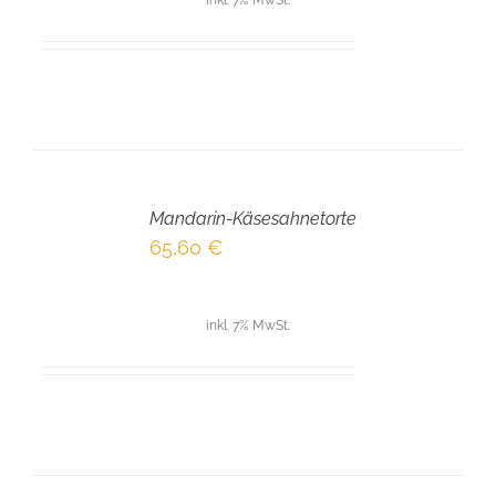
IN
DEN
Mandarin-Käsesahnetorte
WARENKORB
/
65,60
€
DETAILS
inkl. 7% MwSt.