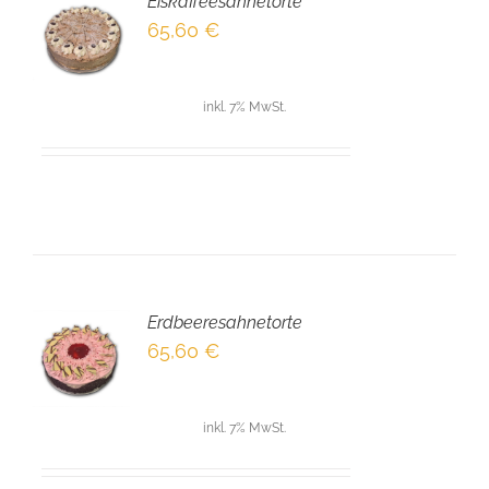
Eiskaffeesahnetorte
EN
65,60
€
NKORB
LS
inkl. 7% MwSt.
Erdbeeresahnetorte
EN
65,60
€
NKORB
LS
inkl. 7% MwSt.