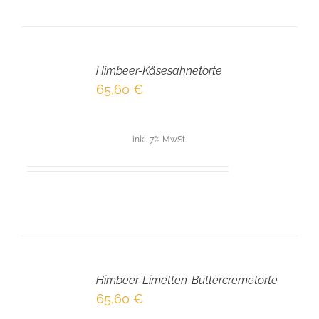
IN
DEN
Himbeer-Käsesahnetorte
WARENKORB
/
65,60
€
DETAILS
inkl. 7% MwSt.
IN
DEN
Himbeer-Limetten-Buttercremetorte
WARENKORB
/
65,60
€
DETAILS