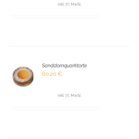
inkl. 7% MwSt.
Sanddornquarktorte
EN
60,20
€
NKORB
LS
inkl. 7% MwSt.