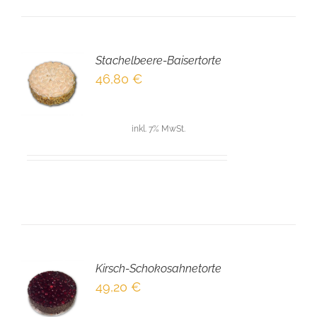
Stachelbeere-Baisertorte
EN
46,80
€
NKORB
LS
inkl. 7% MwSt.
Kirsch-Schokosahnetorte
EN
49,20
€
NKORB
LS