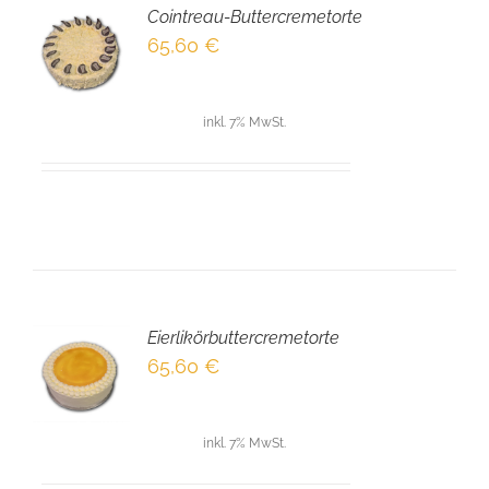
Cointreau-Buttercremetorte
EN
65,60
€
NKORB
LS
inkl. 7% MwSt.
Eierlikörbuttercremetorte
EN
65,60
€
NKORB
LS
inkl. 7% MwSt.