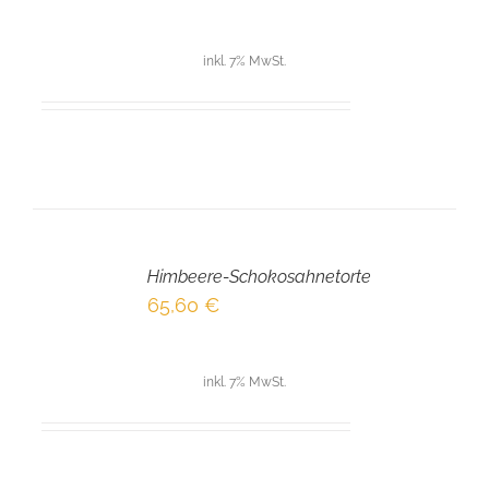
inkl. 7% MwSt.
IN
DEN
Himbeere-Schokosahnetorte
WARENKORB
/
65,60
€
DETAILS
inkl. 7% MwSt.