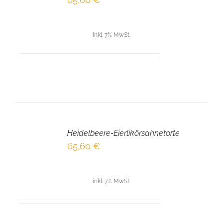
DETAILS
inkl. 7% MwSt.
IN
DEN
Heidelbeere-Eierlikörsahnetorte
WARENKORB
/
65,60
€
DETAILS
inkl. 7% MwSt.