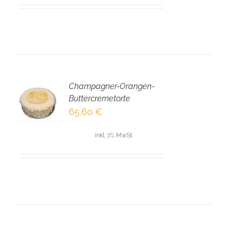
Champagner-Orangen-
EN
Buttercremetorte
NKORB
65,60
€
LS
inkl. 7% MwSt.