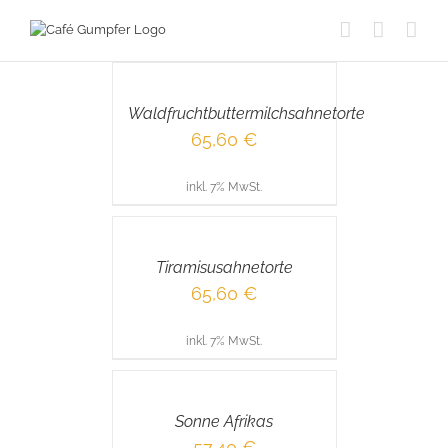
Skip
to
IN
content
DEN
WARENKORB
/
Waldfruchtbuttermilchsahnetorte
DETAILS
65,60
€
inkl. 7% MwSt.
IN
DEN
WARENKORB
/
Tiramisusahnetorte
DETAILS
65,60
€
inkl. 7% MwSt.
IN
DEN
WARENKORB
/
Sonne Afrikas
DETAILS
57,40
€