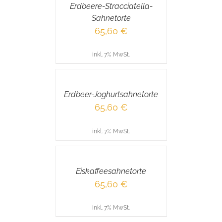
Erdbeere-Stracciatella-
DETAILS
Sahnetorte
65,60
€
inkl. 7% MwSt.
IN
DEN
WARENKORB
/
Erdbeer-Joghurtsahnetorte
DETAILS
65,60
€
inkl. 7% MwSt.
IN
DEN
WARENKORB
/
Eiskaffeesahnetorte
DETAILS
65,60
€
inkl. 7% MwSt.
IN
DEN