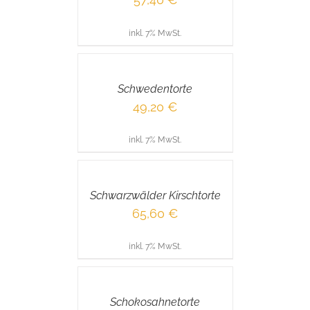
inkl. 7% MwSt.
IN
DEN
WARENKORB
/
Schwedentorte
DETAILS
49,20
€
inkl. 7% MwSt.
IN
DEN
WARENKORB
/
Schwarzwälder Kirschtorte
DETAILS
65,60
€
inkl. 7% MwSt.
IN
DEN
WARENKORB
/
Schokosahnetorte
DETAILS