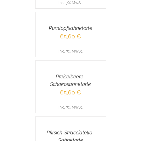
inkl. 7% MwSt.
IN
DEN
WARENKORB
/
Rumtopfsahnetorte
DETAILS
65,60
€
inkl. 7% MwSt.
IN
DEN
WARENKORB
/
Preiselbeere-
DETAILS
Schokosahnetorte
65,60
€
inkl. 7% MwSt.
IN
DEN
WARENKORB
/
Pfirsich-Stracciatella-
DETAILS
Sahnetorte