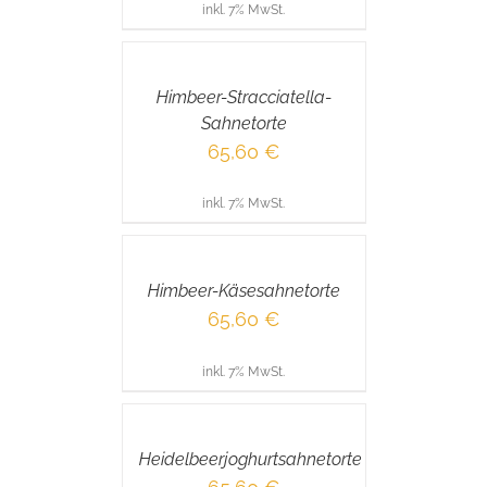
inkl. 7% MwSt.
IN
DEN
WARENKORB
/
Himbeer-Stracciatella-
DETAILS
Sahnetorte
65,60
€
inkl. 7% MwSt.
IN
DEN
WARENKORB
/
Himbeer-Käsesahnetorte
DETAILS
65,60
€
inkl. 7% MwSt.
IN
DEN
WARENKORB
/
Heidelbeerjoghurtsahnetorte
DETAILS