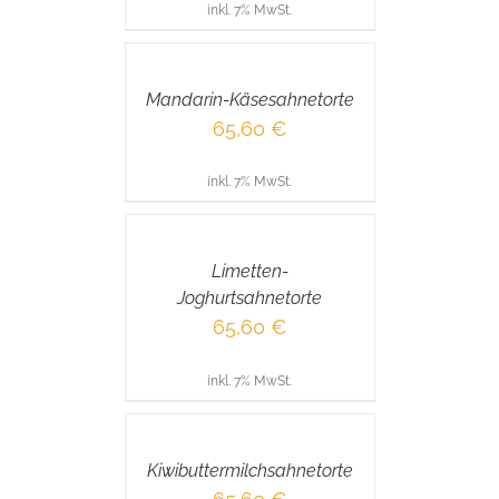
inkl. 7% MwSt.
IN
DEN
WARENKORB
/
Mandarin-Käsesahnetorte
DETAILS
65,60
€
inkl. 7% MwSt.
IN
DEN
WARENKORB
/
Limetten-
DETAILS
Joghurtsahnetorte
65,60
€
inkl. 7% MwSt.
IN
DEN
WARENKORB
/
Kiwibuttermilchsahnetorte
DETAILS