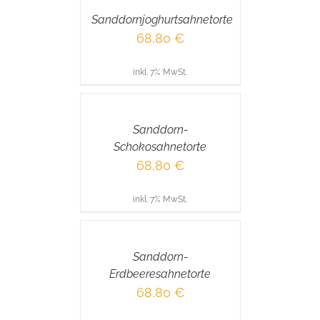
/
Sanddornjoghurtsahnetorte
DETAILS
68,80
€
inkl. 7% MwSt.
IN
DEN
WARENKORB
/
Sanddorn-
DETAILS
Schokosahnetorte
68,80
€
inkl. 7% MwSt.
IN
DEN
WARENKORB
/
Sanddorn-
DETAILS
Erdbeeresahnetorte
68,80
€