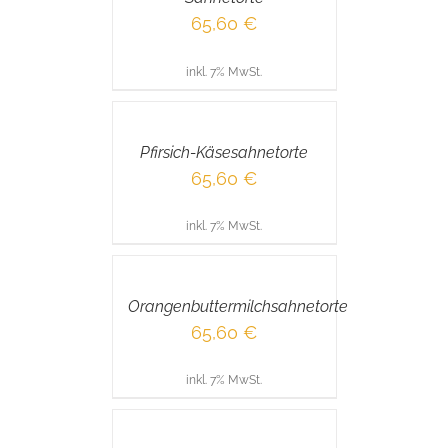
65,60
€
inkl. 7% MwSt.
IN
DEN
WARENKORB
/
Pfirsich-Käsesahnetorte
DETAILS
65,60
€
inkl. 7% MwSt.
IN
DEN
WARENKORB
/
Orangenbuttermilchsahnetorte
DETAILS
65,60
€
inkl. 7% MwSt.
IN
DEN
WARENKORB
/