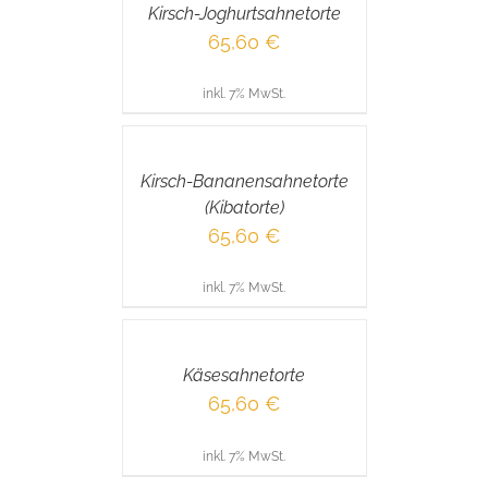
Kirsch-Joghurtsahnetorte
DETAILS
65,60
€
inkl. 7% MwSt.
IN
DEN
WARENKORB
/
Kirsch-Bananensahnetorte
DETAILS
(Kibatorte)
65,60
€
inkl. 7% MwSt.
IN
DEN
WARENKORB
/
Käsesahnetorte
DETAILS
65,60
€
inkl. 7% MwSt.
IN
DEN