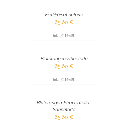
WARENKORB
/
Eierlikörsahnetorte
DETAILS
65,60
€
inkl. 7% MwSt.
IN
DEN
WARENKORB
/
Blutorangensahnetorte
DETAILS
65,60
€
inkl. 7% MwSt.
IN
DEN
WARENKORB
/
Blutorangen-Stracciatella-
DETAILS
Sahnetorte
65,60
€