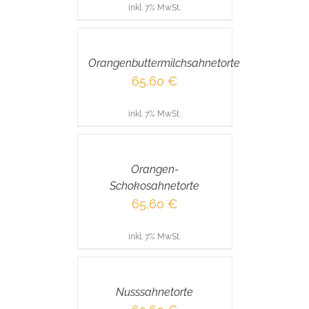
inkl. 7% MwSt.
IN
DEN
WARENKORB
/
Orangenbuttermilchsahnetorte
DETAILS
65,60
€
inkl. 7% MwSt.
IN
DEN
WARENKORB
/
Orangen-
DETAILS
Schokosahnetorte
65,60
€
inkl. 7% MwSt.
IN
DEN
WARENKORB
/
Nusssahnetorte
DETAILS