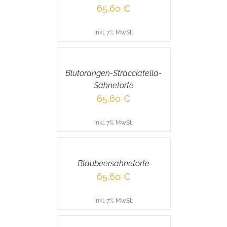
65,60
€
inkl. 7% MwSt.
IN
DEN
WARENKORB
/
Blutorangen-Stracciatella-
DETAILS
Sahnetorte
65,60
€
inkl. 7% MwSt.
IN
DEN
WARENKORB
/
Blaubeersahnetorte
DETAILS
65,60
€
inkl. 7% MwSt.
IN
DEN
WARENKORB