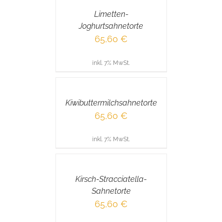
/
Limetten-
DETAILS
Joghurtsahnetorte
65,60
€
inkl. 7% MwSt.
IN
DEN
WARENKORB
/
Kiwibuttermilchsahnetorte
DETAILS
65,60
€
inkl. 7% MwSt.
IN
DEN
WARENKORB
/
Kirsch-Stracciatella-
DETAILS
Sahnetorte
65,60
€