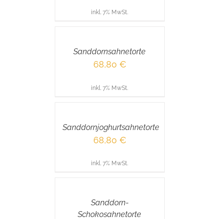
inkl. 7% MwSt.
IN
DEN
WARENKORB
/
Sanddornsahnetorte
DETAILS
68,80
€
inkl. 7% MwSt.
IN
DEN
WARENKORB
/
Sanddornjoghurtsahnetorte
DETAILS
68,80
€
inkl. 7% MwSt.
IN
DEN
WARENKORB
/
Sanddorn-
DETAILS
Schokosahnetorte