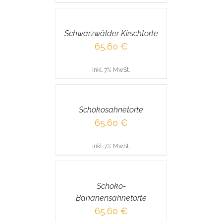
DEN
WARENKORB
/
Schwarzwälder Kirschtorte
DETAILS
65,60
€
inkl. 7% MwSt.
IN
DEN
WARENKORB
/
Schokosahnetorte
DETAILS
65,60
€
inkl. 7% MwSt.
IN
DEN
WARENKORB
/
Schoko-
DETAILS
Bananensahnetorte
65,60
€