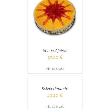
RENKORB
/
AILS
Sonne Afrikas
57,40
€
inkl. 7% MwSt.
IN
DEN
WARENKORB
/
Schwedentorte
DETAILS
49,20
€
inkl. 7% MwSt.
IN