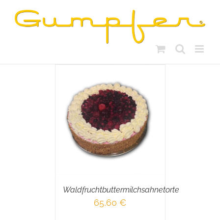
Skip
to
content
RENKORB
/
AILS
Waldfruchtbuttermilchsahnetorte
65,60
€