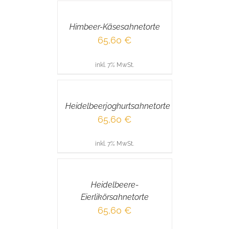
WARENKORB
/
Himbeer-Käsesahnetorte
DETAILS
65,60
€
inkl. 7% MwSt.
IN
DEN
WARENKORB
/
Heidelbeerjoghurtsahnetorte
DETAILS
65,60
€
inkl. 7% MwSt.
IN
DEN
WARENKORB
/
Heidelbeere-
DETAILS
Eierlikörsahnetorte
65,60
€