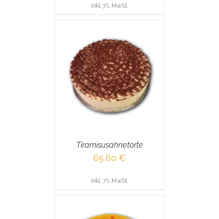
inkl. 7% MwSt.
RENKORB
/
AILS
Tiramisusahnetorte
65,60
€
inkl. 7% MwSt.