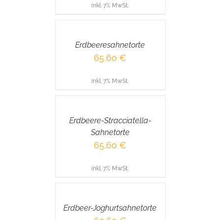
inkl. 7% MwSt.
IN
DEN
WARENKORB
/
Erdbeeresahnetorte
DETAILS
65,60
€
inkl. 7% MwSt.
IN
DEN
WARENKORB
/
Erdbeere-Stracciatella-
DETAILS
Sahnetorte
65,60
€
inkl. 7% MwSt.
IN
DEN
WARENKORB
/
Erdbeer-Joghurtsahnetorte
DETAILS