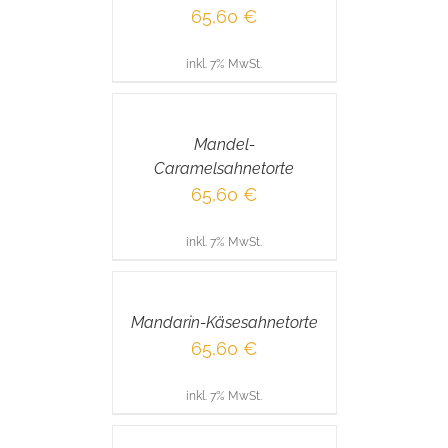
65,60
€
inkl. 7% MwSt.
IN
DEN
WARENKORB
/
Mandel-
DETAILS
Caramelsahnetorte
65,60
€
inkl. 7% MwSt.
IN
DEN
WARENKORB
/
Mandarin-Käsesahnetorte
DETAILS
65,60
€
inkl. 7% MwSt.
IN
DEN
WARENKORB