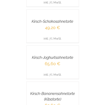
inkl. 7% MwSt.
IN
DEN
WARENKORB
/
Kirsch-Schokosahnetorte
DETAILS
49,20
€
inkl. 7% MwSt.
IN
DEN
WARENKORB
/
Kirsch-Joghurtsahnetorte
DETAILS
65,60
€
inkl. 7% MwSt.
IN
DEN
WARENKORB
/
Kirsch-Bananensahnetorte
DETAILS
(Kibatorte)