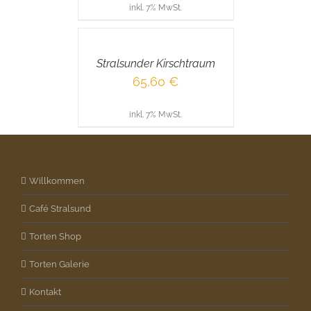
inkl. 7% MwSt.
IN
DEN
WARENKORB
/
Stralsunder Kirschtraum
DETAILS
65,60
€
inkl. 7% MwSt.
Willkommen
Café Stralsund
Torten Shop
Torten Galerie
Kontakt