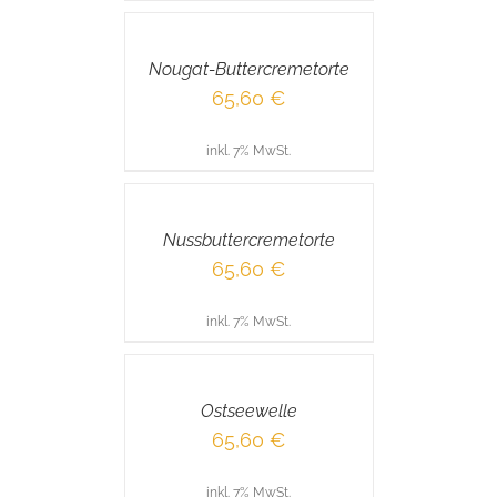
DEN
WARENKORB
/
Nougat-Buttercremetorte
DETAILS
65,60
€
inkl. 7% MwSt.
IN
DEN
WARENKORB
/
Nussbuttercremetorte
DETAILS
65,60
€
inkl. 7% MwSt.
IN
DEN
WARENKORB
/
Ostseewelle
DETAILS
65,60
€
inkl. 7% MwSt.