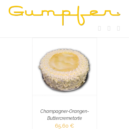
Skip
to
content
RENKORB
/
AILS
Champagner-Orangen-
Buttercremetorte
65,60
€