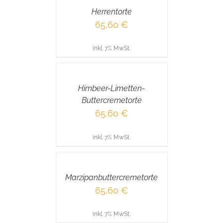
/
Herrentorte
DETAILS
65,60
€
inkl. 7% MwSt.
IN
DEN
WARENKORB
/
Himbeer-Limetten-
DETAILS
Buttercremetorte
65,60
€
inkl. 7% MwSt.
IN
DEN
WARENKORB
/
Marzipanbuttercremetorte
DETAILS
65,60
€
inkl. 7% MwSt.
IN