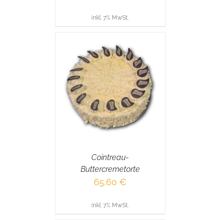
inkl. 7% MwSt.
RENKORB
/
AILS
Cointreau-
Buttercremetorte
65,60
€
inkl. 7% MwSt.