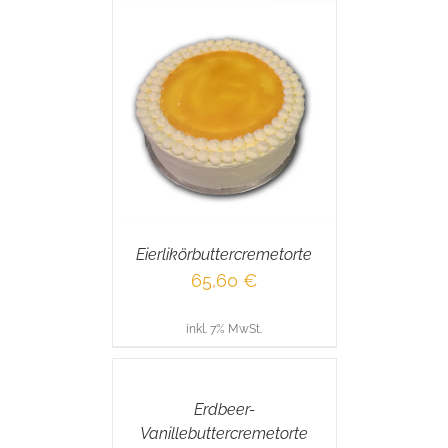
RENKORB
/
AILS
Eierlikörbuttercremetorte
65,60
€
inkl. 7% MwSt.
IN
DEN
WARENKORB
/
Erdbeer-
DETAILS
Vanillebuttercremetorte