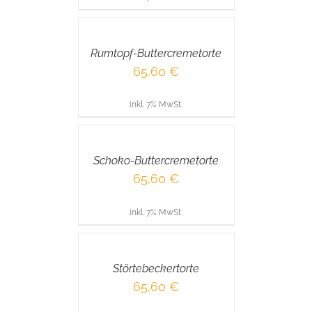
IN
DEN
WARENKORB
/
Rumtopf-Buttercremetorte
DETAILS
65,60
€
inkl. 7% MwSt.
IN
DEN
WARENKORB
/
Schoko-Buttercremetorte
DETAILS
65,60
€
inkl. 7% MwSt.
IN
DEN
WARENKORB
/
Störtebeckertorte
DETAILS
65,60
€